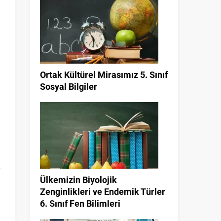
Ortak Kültürel Mirasımız 5. Sınıf
Sosyal Bilgiler
a
k
Ülkemizin Biyolojik
Zenginlikleri ve Endemik Türler
6. Sınıf Fen Bilimleri