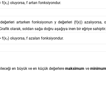
< f(x₂) oluyorsa, f artan fonksiyondur.
 değerleri artarken fonksiyonun y değerleri (f(x)) azalıyorsa, 
 Grafik olarak, soldan sağa doğru aşağıya inen bir eğriye sahiptir.
> f(x₂) oluyorsa, f azalan fonksiyondur.
abileceği en büyük ve en küçük değerlere
maksimum
ve
minimu