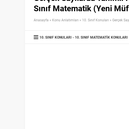
Sınıf Matematik (Yeni Müf
Anasayfa
»
Konu Anlatımları
»
10. Sınıf Konuları
»
Gerçek Say
10. SINIF KONULARI
10. SINIF MATEMATIK KONULARI