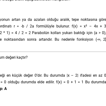
iyonun artan ya da azalan olduğu aralık, tepe noktasına gör
oordinatı r = -b / 2a formülüyle bulunur. f(x) = x² – 4x + 
(2 * 1) = 4 / 2 = 2 Parabolün kolları yukarı baktığı için (a > 0)
e noktasından sonra artandır. Bu nedenle fonksiyon (-∞, 2
um değeri kaçtır?
ği en küçük değer 0’dır. Bu durumda |x – 2| ifadesi en az 
2| = 0 olduğu durumda elde edilir. f(x) = 0 + 1 = 1 Bu durumd
p: A