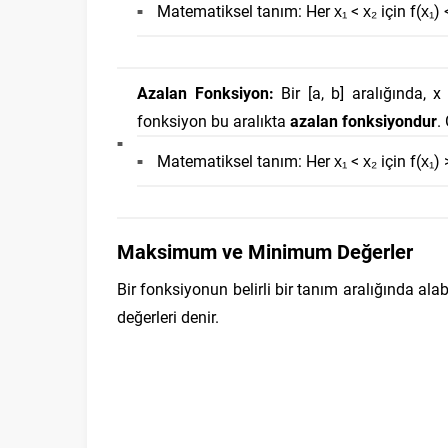
Matematiksel tanım: Her x₁ < x₂ için f(x₁) 
Azalan Fonksiyon:
Bir [a, b] aralığında, x
fonksiyon bu aralıkta
azalan fonksiyondur
.
Matematiksel tanım: Her x₁ < x₂ için f(x₁) 
Maksimum ve Minimum Değerler
Bir fonksiyonun belirli bir tanım aralığında al
değerleri denir.