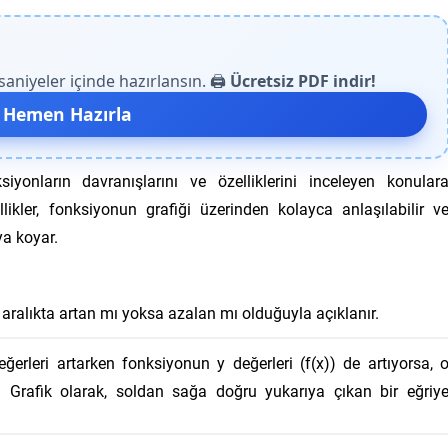
niyeler içinde hazırlansın. 🖨️
Ücretsiz PDF indir!
 Hemen Hazırla
yonların davranışlarını ve özelliklerini inceleyen konular
likler, fonksiyonun grafiği üzerinden kolayca anlaşılabilir v
ya koyar.
 o aralıkta artan mı yoksa azalan mı olduğuyla açıklanır.
eğerleri artarken fonksiyonun y değerleri (f(x)) de artıyorsa, 
. Grafik olarak, soldan sağa doğru yukarıya çıkan bir eğriy