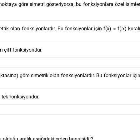
a noktaya göre simetri gösteriyorsa, bu fonksiyonlara özel isimle
rik olan fonksiyonlardır. Bu fonksiyonlar için f(x) = f(-x) kural
rı çift fonksiyondur.
oktasına) göre simetrik olan fonksiyonlardır. Bu fonksiyonlar içi
ı tek fonksiyondur.
 olduğu aralık aşağıdakilerden hangisidir?