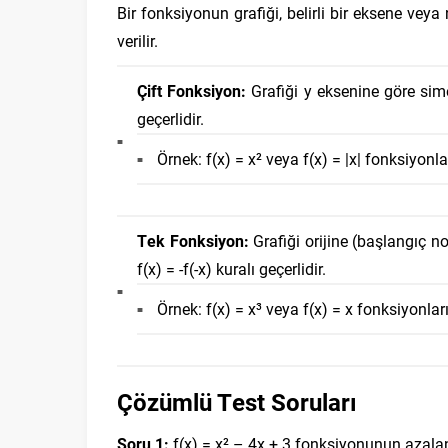
Bir fonksiyonun grafiği, belirli bir eksene vey
verilir.
Çift Fonksiyon:
Grafiği y eksenine göre simet
geçerlidir.
Örnek: f(x) = x² veya f(x) = |x| fonksiyonla
Tek Fonksiyon:
Grafiği orijine (başlangıç n
f(x) = -f(-x) kuralı geçerlidir.
Örnek: f(x) = x³ veya f(x) = x fonksiyonlar
Çözümlü Test Soruları
Soru 1:
f(x) = x² – 4x + 3 fonksiyonunun azalan