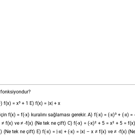
 fonksiyondur?
) f(x) = x³ + 1 E) f(x) = |x| + x
 f(x) = f(-x) kuralını sağlaması gerekir. A) f(-x) = (-x)³ + (-x) = 
≠ f(x) ve ≠ -f(x) (Ne tek ne çift) C) f(-x) = (-x)² + 5 = x² + 5 = f(x
x) (Ne tek ne çift) E) f(-x) = |-x| + (-x) = |x| – x ≠ f(x) ve ≠ -f(x) (N