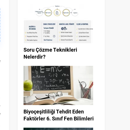
Soru Çözme Teknikleri
a
Nelerdir?
e
o
Biyoçeşitliliği Tehdit Eden
e
Faktörler 6. Sınıf Fen Bilimleri