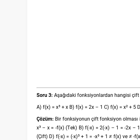
Soru 3:
Aşağıdaki fonksiyonlardan hangisi çift
A) f(x) = x³ + x B) f(x) = 2x – 1 C) f(x) = x² + 5 D
Çözüm:
Bir fonksiyonun çift fonksiyon olması için
x³ – x = -f(x) (Tek) B) f(-x) = 2(-x) – 1 = -2x – 1 
(Çift) D) f(-x) = (-x)³ + 1 = -x³ + 1 ≠ f(x) ve ≠ -f(