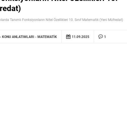
redat)
ılarda Tanımlı Fonksiyonların Nitel Özellikleri 10. Sınıf Matematik (Yeni Müfredat)
KONU ANLATIMLARI
MATEMATIK
11.09.2025
1