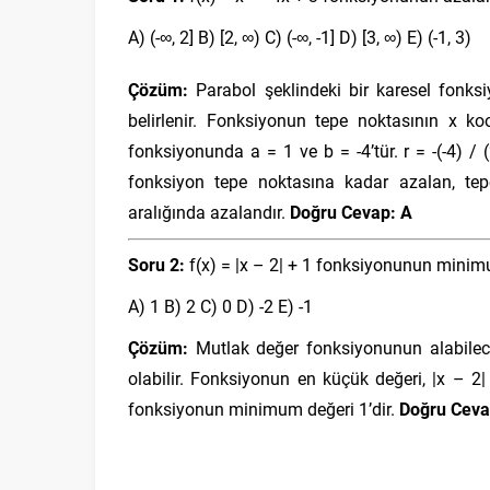
A) (-∞, 2] B) [2, ∞) C) (-∞, -1] D) [3, ∞) E) (-1, 3)
Çözüm:
Parabol şeklindeki bir karesel fonks
belirlenir. Fonksiyonun tepe noktasının x k
fonksiyonunda a = 1 ve b = -4’tür. r = -(-4) / 
fonksiyon tepe noktasına kadar azalan, tep
aralığında azalandır.
Doğru Cevap: A
Soru 2:
f(x) = |x – 2| + 1 fonksiyonunun minim
A) 1 B) 2 C) 0 D) -2 E) -1
Çözüm:
Mutlak değer fonksiyonunun alabilece
olabilir. Fonksiyonun en küçük değeri, |x – 
fonksiyonun minimum değeri 1’dir.
Doğru Ceva