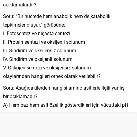
açıklamalardır?
Soru: “Bir hücrede hem anabolik hem de katabolik
tepkimeler oluşur.” görüşüne;
I. Fotosentez ve nişasta sentezi
ll. Protein sentezi ve oksijenli solunum
IlI. Sindirim ve oksijensiz solunum
IV. Sindirim ve oksijenli solunum
V. Glikojen sentezi ve oksijensiz solunum
olaylarından hangileri örnek olarak verilebilir?
Soru: Aşağıdakilerden hangisi amino asitlerle ilgili yanlış
bir açıklamadır?
A) Hem baz hem asit özellik gösterdikleri için vücuttaki pH
değişikliklerinin tamponlanmasında rol oynarlar.
B) Proteinlerin yapı taşlarını oluştururlar.
C) Radikal grubunun (R) farklılığı nedeniyle birbirlerinden