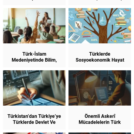
Görüşler 10. Sınıf Tarih
10. Sınıf Tarih (Yeni
(Yeni Müfredat)
Müfredat)
Türk-İslam
Türklerde
Medeniyetinde Bilim,
Sosyoekonomik Hayat
Kültür, Eğitim Ve Sanat
Ve Şehirleşme 10. Sınıf
10. Sınıf Tarih (Yeni
Tarih (Yeni Müfredat)
Müfredat)
Türkistan’dan Türkiye’ye
Önemli Askerî
Türklerde Devlet Ve
Mücadelelerin Türk
Ordu Teşkilatları 10.
Tarihinin Seyrine Etkileri
Sınıf Tarih
10. Sınıf Tarih (Yeni