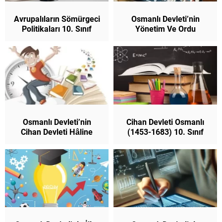
Avrupalıların Sömürgeci
Osmanlı Devleti’nin
Politikaları 10. Sınıf
Yönetim Ve Ordu
Tarih (Yeni Müfredat)
Yapısında Değişim 10.
Sınıf Tarih (Yeni
Müfredat)
Osmanlı Devleti’nin
Cihan Devleti Osmanlı
Cihan Devleti Hâline
(1453-1683) 10. Sınıf
Gelmesi 10. Sınıf Tarih
Tarih (Yeni Müfredat)
(Yeni Müfredat)