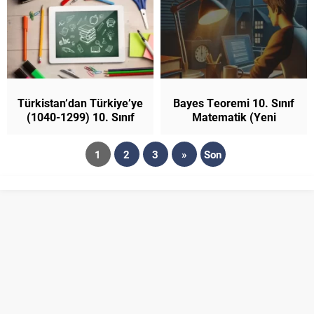
Müfredat)
Türkistan’dan Türkiye’ye
Bayes Teoremi 10. Sınıf
(1040-1299) 10. Sınıf
Matematik (Yeni
Tarih (Yeni Müfredat)
Müfredat)
1
2
3
»
Son