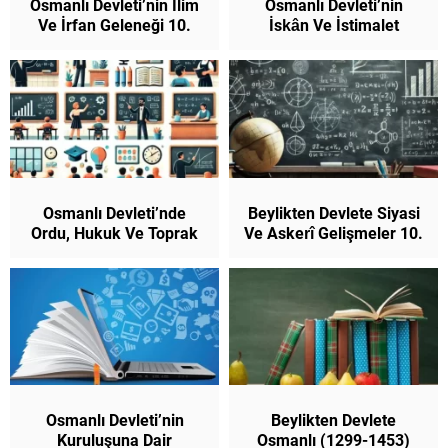
Osmanlı Devleti’nin İlim
Osmanlı Devleti’nin
Ve İrfan Geleneği 10.
İskân Ve İstimalet
Sınıf Tarih (Yeni
Politikası 10. Sınıf Tarih
Müfredat)
(Yeni Müfredat)
Osmanlı Devleti’nde
Beylikten Devlete Siyasi
Ordu, Hukuk Ve Toprak
Ve Askerî Gelişmeler 10.
Sistemi 10. Sınıf Tarih
Sınıf Tarih (Yeni
(Yeni Müfredat)
Müfredat)
Osmanlı Devleti’nin
Beylikten Devlete
Kuruluşuna Dair
Osmanlı (1299-1453)