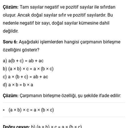
Çözüm:
Tam sayılar negatif ve pozitif sayılar ile sıfırdan
oluşur. Ancak doğal sayılar sıfır ve pozitif sayılardır. Bu
nedenle negatif bir sayı, doğal sayılar kümesine dahil
değildir.
Soru 6:
Aşağıdaki işlemlerden hangisi çarpmanın birleşme
özelliğini gösterir?
a) a(b + c) = ab + ac
b) (a × b) × c = a × (b × c)
c) a × (b + c) = ab + ac
d) a × b = b × a
Çözüm:
Çarpmanın birleşme özelliği, şu şekilde ifade edilir:
(a × b) × c = a × (b × c)
Doğru cevap:
b) (a × b) × c = a × (b × c)