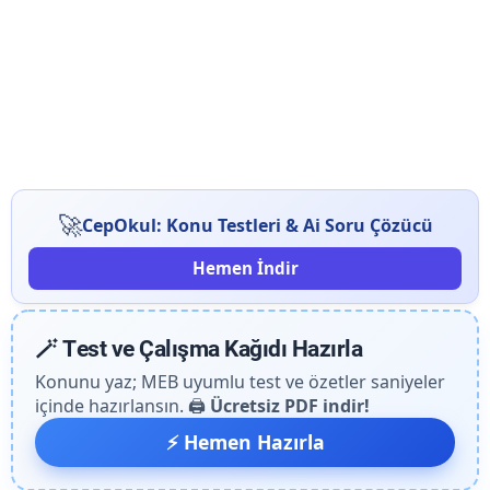
🚀
CepOkul: Konu Testleri & Ai Soru Çözücü
Hemen İndir
🪄 Test ve Çalışma Kağıdı Hazırla
Konunu yaz; MEB uyumlu test ve özetler saniyeler
içinde hazırlansın. 🖨️
Ücretsiz PDF indir!
⚡ Hemen Hazırla