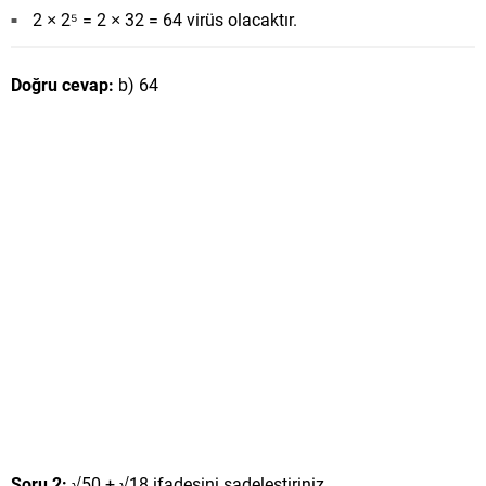
2 × 2⁵ = 2 × 32 = 64 virüs olacaktır.
Doğru cevap:
b) 64
Soru 2:
√50 + √18 ifadesini sadeleştiriniz.