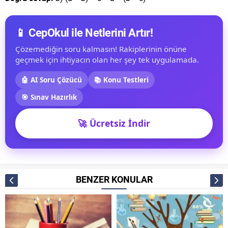
📱 CepOkul ile Netlerini Artır!
Çözemediğin soru kalmasın! Rakiplerinin önüne
geçmek için ihtiyacın olan her şey tek uygulamada.
🤖 AI Soru Çözücü
📚 Konu Testleri
🎯 Sınav Hazırlık
🚀 Ücretsiz İndir
BENZER KONULAR