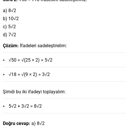
a) 8√2
b) 10√2
c) 5√2
d) 7√2
Çözüm:
İfadeleri sadeleştirelim:
√50 = √(25 × 2) = 5√2
√18 = √(9 × 2) = 3√2
Şimdi bu iki ifadeyi toplayalım:
5√2 + 3√2 = 8√2
Doğru cevap:
a) 8√2