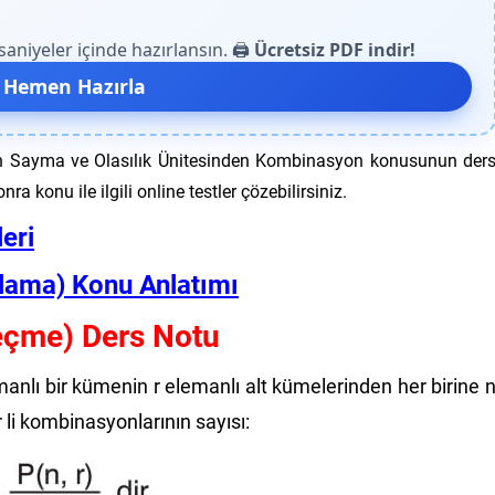
niyeler içinde hazırlansın. 🖨️
Ücretsiz PDF indir!
 Hemen Hazırla
in Sayma ve Olasılık Ünitesinden Kombinasyon konusunun der
ra konu ile ilgili online testler çözebilirsiniz.
eri
alama) Konu Anlatımı
eçme) Ders Notu
emanlı bir kümenin r elemanlı alt kümelerinden her birine 
r li kombinasyonlarının sayısı: