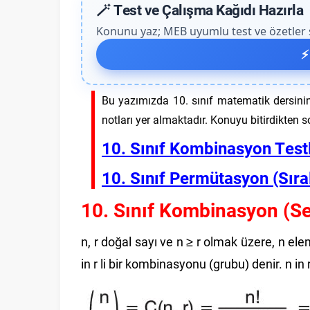
🪄 Test ve Çalışma Kağıdı Hazırla
Konunu yaz; MEB uyumlu test ve özetler sa
⚡
Bu yazımızda 10. sınıf matematik dersin
notları yer almaktadır. Konuyu bitirdikten son
10. Sınıf Kombinasyon Testl
10. Sınıf Permütasyon (Sır
10. Sınıf Kombinasyon (S
n, r doğal sayı ve n ≥ r olmak üzere, n el
in r li bir kombinasyonu (grubu) denir. n in 