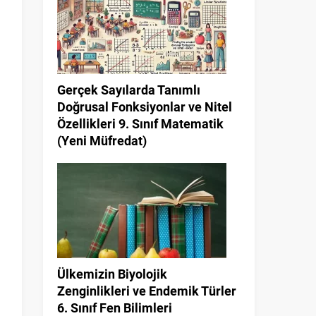
Gerçek Sayılarda Tanımlı
Doğrusal Fonksiyonlar ve Nitel
Özellikleri 9. Sınıf Matematik
(Yeni Müfredat)
Ülkemizin Biyolojik
Zenginlikleri ve Endemik Türler
6. Sınıf Fen Bilimleri