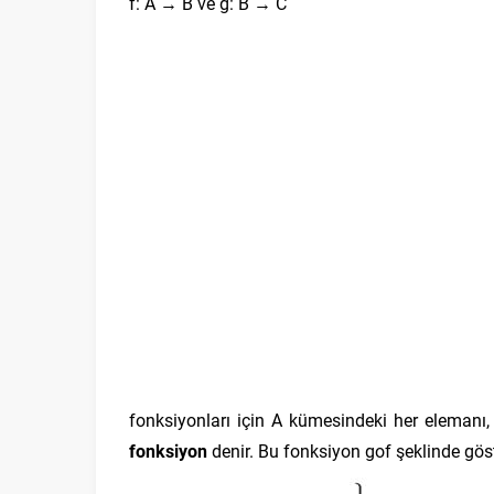
f: A → B ve g: B → C
fonksiyonları için A kümesindeki her elemanı
fonksiyon
denir. Bu fonksiyon gof şeklinde göste