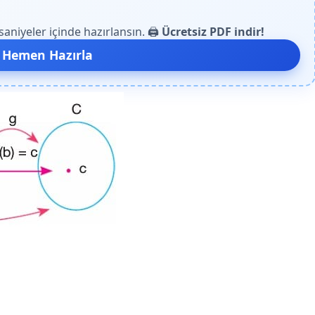
niyeler içinde hazırlansın. 🖨️
Ücretsiz PDF indir!
 Hemen Hazırla