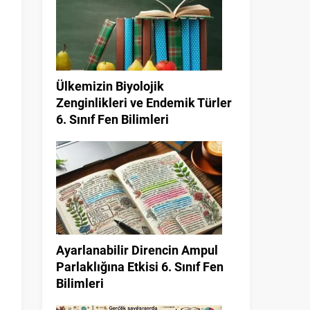
Ülkemizin Biyolojik
Zenginlikleri ve Endemik Türler
6. Sınıf Fen Bilimleri
Ayarlanabilir Direncin Ampul
Parlaklığına Etkisi 6. Sınıf Fen
Bilimleri