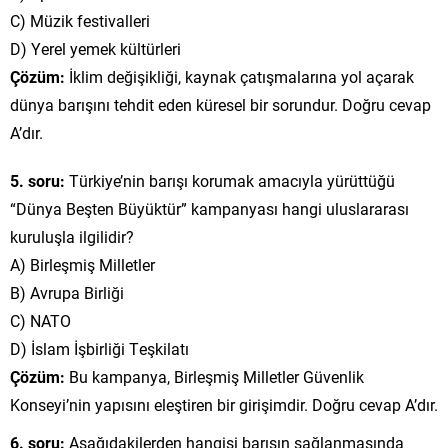
C) Müzik festivalleri
D) Yerel yemek kültürleri
Çözüm:
İklim değişikliği, kaynak çatışmalarına yol açarak
dünya barışını tehdit eden küresel bir sorundur. Doğru cevap
A’dır.
5. soru:
Türkiye’nin barışı korumak amacıyla yürüttüğü
“Dünya Beşten Büyüktür” kampanyası hangi uluslararası
kuruluşla ilgilidir?
A) Birleşmiş Milletler
B) Avrupa Birliği
C) NATO
D) İslam İşbirliği Teşkilatı
Çözüm:
Bu kampanya, Birleşmiş Milletler Güvenlik
Konseyi’nin yapısını eleştiren bir girişimdir. Doğru cevap A’dır.
6. soru:
Aşağıdakilerden hangisi barışın sağlanmasında