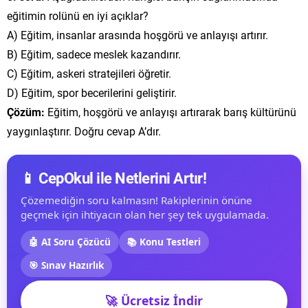
eğitimin rolünü en iyi açıklar?
A) Eğitim, insanlar arasında hoşgörü ve anlayışı artırır.
B) Eğitim, sadece meslek kazandırır.
C) Eğitim, askeri stratejileri öğretir.
D) Eğitim, spor becerilerini geliştirir.
Çözüm:
Eğitim, hoşgörü ve anlayışı artırarak barış kültürünü
yaygınlaştırır. Doğru cevap A’dır.
📱 CepOkul ile Netlerini Artır!
Çözemediğin soru kalmasın! Rakiplerinin önüne
geçmek için ihtiyacın olan her şey tek uygulamada.
🤖 AI Soru Çözücü
📚 Konu Testleri
🎯 Sınav Hazırlık
🚀 Ücretsiz İndir