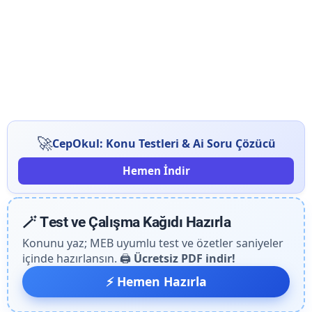
🚀
CepOkul: Konu Testleri & Ai Soru Çözücü
Hemen İndir
🪄 Test ve Çalışma Kağıdı Hazırla
Konunu yaz; MEB uyumlu test ve özetler saniyeler
içinde hazırlansın. 🖨️
Ücretsiz PDF indir!
⚡ Hemen Hazırla