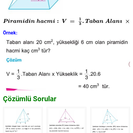
P
i
r
a
m
i
d
i
n
h
a
c
m
i
:
V
=
1
3
.
T
a
b
a
n
A
l
a
n
ı
×
Y
ü
k
s
e
k
l
i
k
1
:
=
.
ı
×
P
i
r
a
m
i
d
i
n
h
a
c
m
i
V
T
a
b
a
n
A
l
a
n
3
Örnek:
Çözümlü Sorular