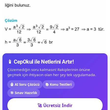
📱 CepOkul ile Netlerini Artır!
Çözemediğin soru kalmasın! Rakiplerinin önüne
geçmek için ihtiyacın olan her şey tek uygulamada.
🤖 AI Soru Çözücü
📚 Konu Testleri
🎯 Sınav Hazırlık
🚀 Ücretsiz İndir