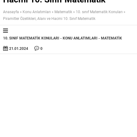
Anasayfa
»
Konu Anlatımları
»
Matematik
»
10. sınıf Matematik Konuları
»
Piramitler Özellikleri, Alanı ve Hacmi 10. Sınıf Matematik
10. SINIF MATEMATIK KONULARI
KONU ANLATIMLARI
MATEMATIK
21.01.2024
0