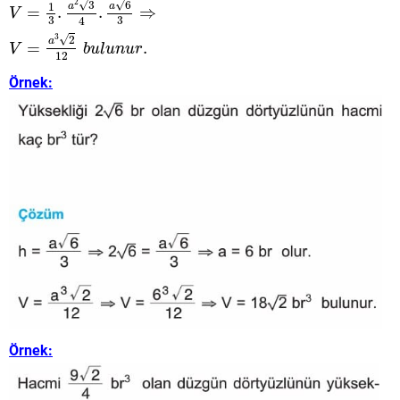
2
√
√
3
6
a
a
1
=
.
.
⇒
V
3
3
4
3
√
2
a
=
.
V
b
u
l
u
n
u
r
12
Örnek:
Örnek: