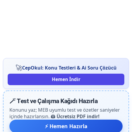
🚀
CepOkul: Konu Testleri & Ai Soru Çözücü
Hemen İndir
🪄 Test ve Çalışma Kağıdı Hazırla
Konunu yaz; MEB uyumlu test ve özetler saniyeler
içinde hazırlansın. 🖨️
Ücretsiz PDF indir!
⚡ Hemen Hazırla