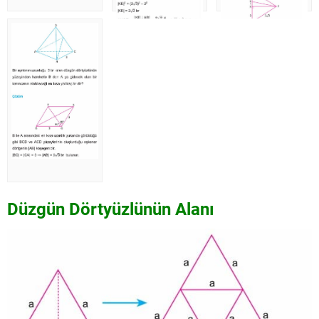
Düzgün Dörtyüzlünün Alanı