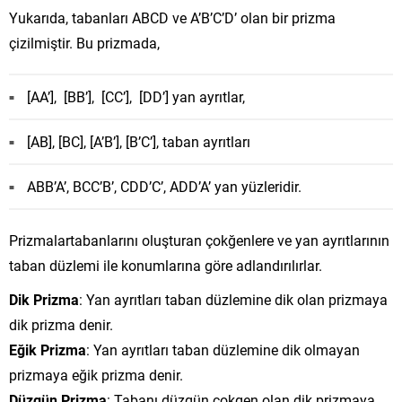
Yukarıda, tabanları ABCD ve A’B’C’D’ olan bir prizma
çizilmiştir. Bu prizmada,
[AA’], [BB’], [CC’], [DD’] yan ayrıtlar,
[AB], [BC], [A’B’], [B’C’], taban ayrıtları
ABB’A’, BCC’B’, CDD’C’, ADD’A’ yan yüzleridir.
Prizmalartabanlarını oluşturan çokğenlere ve yan ayrıtlarının
taban düzlemi ile konumlarına göre adlandırılırlar.
Dik Prizma
: Yan ayrıtları taban düzlemine dik olan prizmaya
dik prizma denir.
Eğik Prizma
: Yan ayrıtları taban düzlemine dik olmayan
prizmaya eğik prizma denir.
Düzgün Prizma
: Tabanı düzgün çokgen olan dik prizmaya