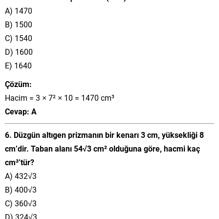
A) 1470
B) 1500
C) 1540
D) 1600
E) 1640
Çözüm:
Hacim = 3 × 7² × 10 = 1470 cm³
Cevap: A
6. Düzgün altıgen prizmanın bir kenarı 3 cm, yüksekliği 8
cm’dir. Taban alanı 54√3 cm² olduğuna göre, hacmi kaç
cm³’tür?
A) 432√3
B) 400√3
C) 360√3
D) 324√3