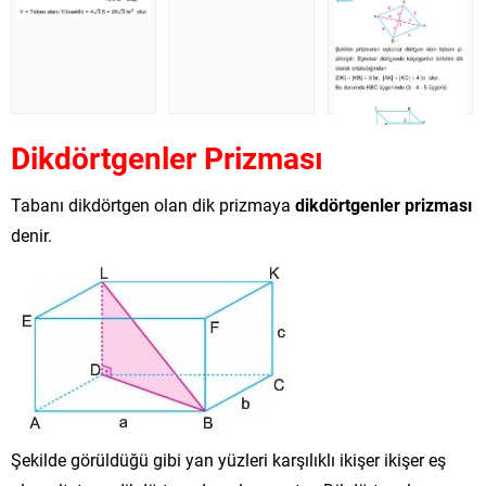
Dikdörtgenler Prizması
Tabanı dikdörtgen olan dik prizmaya
dikdörtgenler prizması
denir.
Şekilde görüldüğü gibi yan yüzleri karşılıklı ikişer ikişer eş