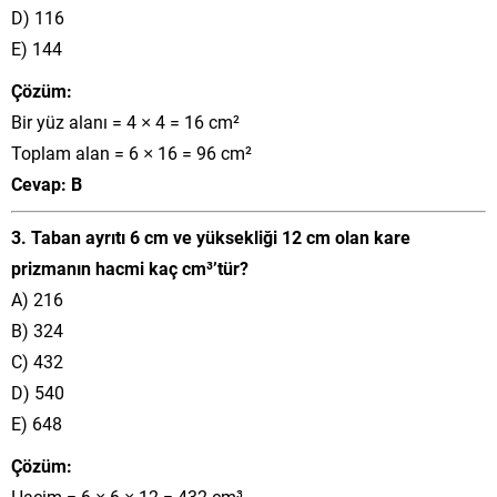
D) 116
E) 144
Çözüm:
Bir yüz alanı = 4 × 4 = 16 cm²
Toplam alan = 6 × 16 = 96 cm²
Cevap: B
3. Taban ayrıtı 6 cm ve yüksekliği 12 cm olan kare
prizmanın hacmi kaç cm³’tür?
A) 216
B) 324
C) 432
D) 540
E) 648
Çözüm:
Hacim = 6 × 6 × 12 = 432 cm³