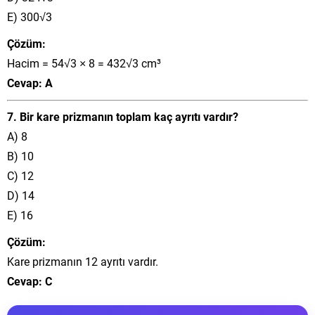
E) 300√3
Çözüm:
Hacim = 54√3 × 8 = 432√3 cm³
Cevap: A
7. Bir kare prizmanın toplam kaç ayrıtı vardır?
A) 8
B) 10
C) 12
D) 14
E) 16
Çözüm:
Kare prizmanın 12 ayrıtı vardır.
Cevap: C