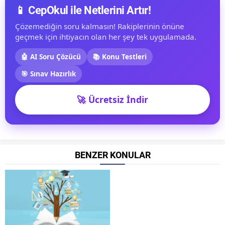
📱 CepOkul ile Netlerini Artır!
Çözemediğin soru kalmasın! Rakiplerinin önüne
geçmek için ihtiyacın olan her şey tek uygulamada.
🤖 AI Soru Çözücü
📚 Konu Testleri
🎯 Sınav Hazırlık
🚀 Ücretsiz İndir
BENZER KONULAR