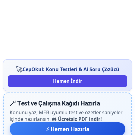
🚀
CepOkul: Konu Testleri & Ai Soru Çözücü
Hemen İndir
🪄 Test ve Çalışma Kağıdı Hazırla
Konunu yaz; MEB uyumlu test ve özetler saniyeler
içinde hazırlansın. 🖨️
Ücretsiz PDF indir!
⚡ Hemen Hazırla