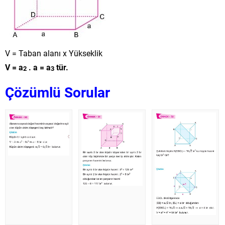
V = Taban alanı x Yükseklik
V = a
. a = a
tür.
2
3
Çözümlü Sorular