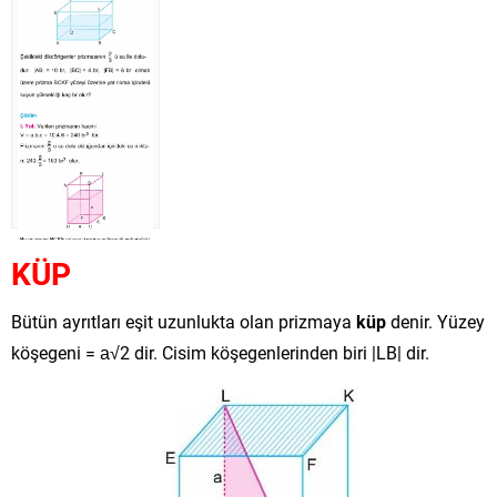
KÜP
Bütün ayrıtları eşit uzunlukta olan prizmaya
küp
denir. Yüzey
köşegeni = a√2 dir. Cisim köşegenlerinden biri |LB| dir.