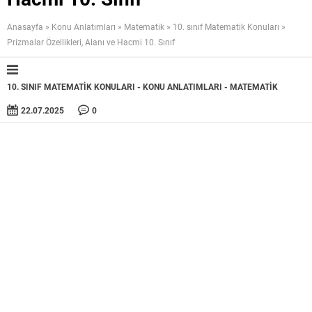
Anasayfa
»
Konu Anlatımları
»
Matematik
»
10. sınıf Matematik Konuları
»
Prizmalar Özellikleri, Alanı ve Hacmi 10. Sınıf
10. SINIF MATEMATIK KONULARI
KONU ANLATIMLARI
MATEMATIK
22.07.2025
0