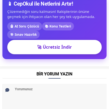
📱 CepOkul ile Netlerini Artır!
Çözemediğin soru kalmasın! Rakiplerinin önüne
geçmek için ihtiyacın olan her şey tek uygulamada.
🤖 AI Soru Çözücü
📚 Konu Testleri
🎯 Sınav Hazırlık
🚀 Ücretsiz İndir
BİR YORUM YAZIN