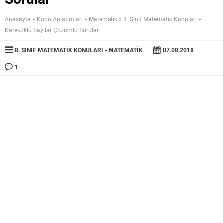
Anasayfa
»
Konu Anlatımları
»
Matematik
»
8. Sınıf Matematik Konuları
»
Kareköklü Sayılar Çözümlü Sorular
8. SINIF MATEMATIK KONULARI
MATEMATIK
07.08.2018
1