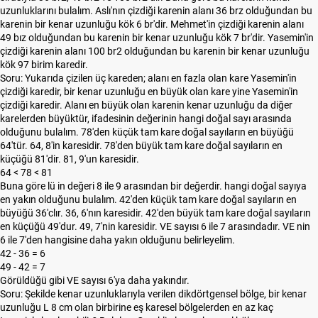
uzunluklarını bulalım. Aslı'nın çizdiği karenin alanı 36 brz olduğundan bu
karenin bir kenar uzunluğu kök 6 br'dir. Mehmet'in çizdiği karenin alanı
49 bız olduğundan bu karenin bir kenar uzunluğu kök 7 br'dir. Yasemin'in
çizdiği karenin alanı 100 br2 olduğundan bu karenin bir kenar uzunluğu
kök 97 birim karedir.
Soru: Yukarıda çizilen üç kareden; alanı en fazla olan kare Yasemin'in
çizdiği karedir, bir kenar uzunluğu en büyük olan kare yine Yasemin'in
çizdiği karedir. Alanı en büyük olan karenin kenar uzunluğu da diğer
karelerden büyüktür, ifadesinin değerinin hangi doğal sayı arasında
olduğunu bulalım. 78'den küçük tam kare doğal sayıların en büyüğü
64'tür. 64, 8'in karesidir. 78'den büyük tam kare doğal sayıların en
küçüğü 81'dir. 81, 9'un karesidir.
64 < 78 < 81
Buna göre lü in değeri 8 ile 9 arasından bir değerdir. hangi doğal sayıya
en yakın olduğunu bulalım. 42'den küçük tam kare doğal sayıların en
büyüğü 36'clır. 36, 6'nın karesidir. 42'den büyük tam kare doğal sayıların
en küçüğü 49'dur. 49, 7'nin karesidir. VE sayısı 6 ile 7 arasındadır. VE nin
6 ile 7'den hangisine daha yakın olduğunu belirleyelim.
42 - 36 = 6
49 - 42 = 7
Görüldüğü gibi VE sayısı 6'ya daha yakındır.
Soru: Şekilde kenar uzunluklarıyla verilen dikdörtgensel bölge, bir kenar
uzunluğu L 8 cm olan birbirine eş karesel bölgelerden en az kaç