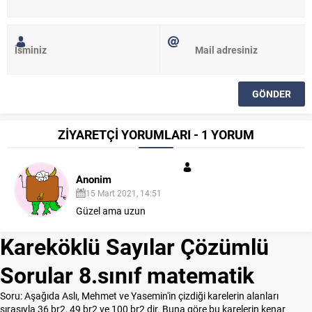
ZİYARETÇİ YORUMLARI - 1 YORUM
Anonim
15 Mart 2021, 14:51
Güzel ama uzun
Kareköklü Sayılar Çözümlü
Sorular 8.sınıf matematik
Soru: Aşağıda Aslı, Mehmet ve Yasemin'in çizdiği karelerin alanları
sırasıyla 36 br2, 49 br2 ve 100 br2 dir. Buna göre bu karelerin kenar