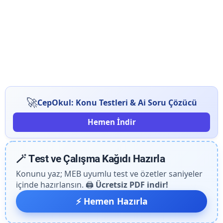
🚀
CepOkul: Konu Testleri & Ai Soru Çözücü
Hemen İndir
🪄 Test ve Çalışma Kağıdı Hazırla
Konunu yaz; MEB uyumlu test ve özetler saniyeler
içinde hazırlansın. 🖨️
Ücretsiz PDF indir!
⚡ Hemen Hazırla