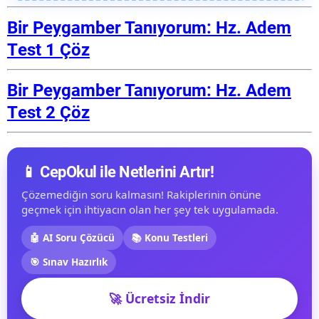
Bir Peygamber Tanıyorum: Hz. Adem
Test 1 Çöz
Bir Peygamber Tanıyorum: Hz. Adem
Test 2 Çöz
📱 CepOkul ile Netlerini Artır!
Çözemediğin soru kalmasın! Rakiplerinin önüne
geçmek için ihtiyacın olan her şey tek uygulamada.
🤖 AI Soru Çözücü
📚 Konu Testleri
🎯 Sınav Hazırlık
🚀 Ücretsiz İndir