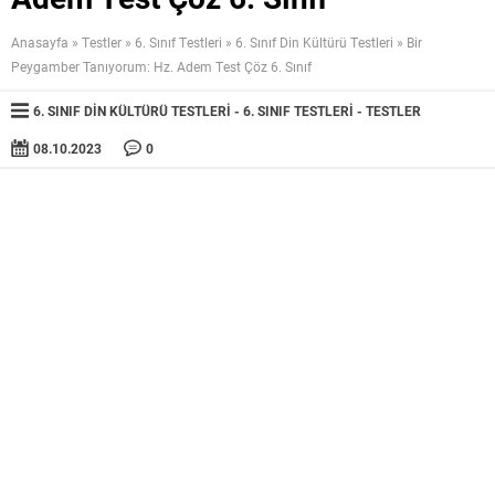
Anasayfa
»
Testler
»
6. Sınıf Testleri
»
6. Sınıf Din Kültürü Testleri
»
Bir
Peygamber Tanıyorum: Hz. Adem Test Çöz 6. Sınıf
6. SINIF DIN KÜLTÜRÜ TESTLERI
6. SINIF TESTLERI
TESTLER
08.10.2023
0