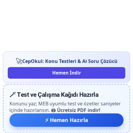
🚀
CepOkul: Konu Testleri & Ai Soru Çözücü
Hemen İndir
🪄 Test ve Çalışma Kağıdı Hazırla
Konunu yaz; MEB uyumlu test ve özetler saniyeler
içinde hazırlansın. 🖨️
Ücretsiz PDF indir!
⚡ Hemen Hazırla