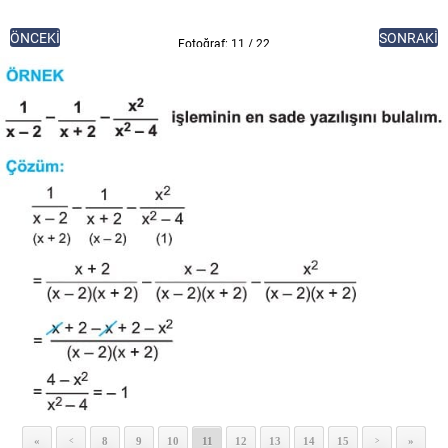
ÖNCEKİ
SONRAKİ
Fotoğraf: 11 / 22
«
8
9
10
11
12
13
14
15
»
<
>