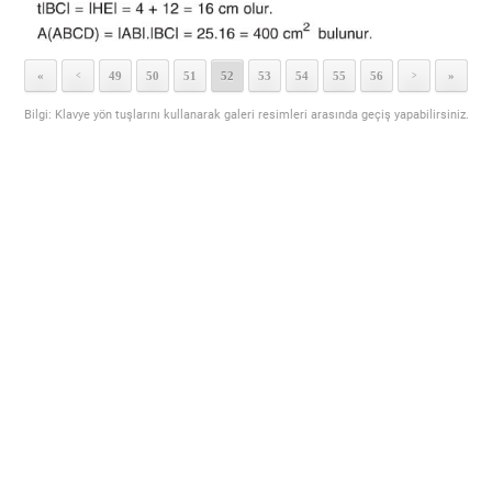
«
49
50
51
52
53
54
55
56
»
<
>
Bilgi: Klavye yön tuşlarını kullanarak galeri resimleri arasında geçiş yapabilirsiniz.