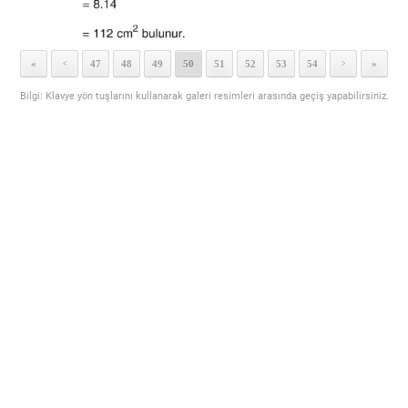
«
47
48
49
50
51
52
53
54
»
<
>
Bilgi: Klavye yön tuşlarını kullanarak galeri resimleri arasında geçiş yapabilirsiniz.