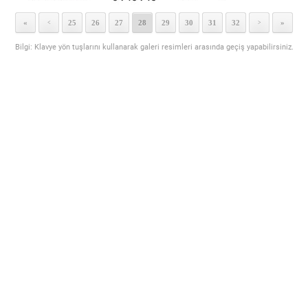
«
25
26
27
28
29
30
31
32
»
<
>
Bilgi: Klavye yön tuşlarını kullanarak galeri resimleri arasında geçiş yapabilirsiniz.