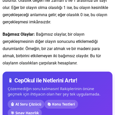
bulunur. Olasılık değeri her zaman 0 ile 1 arasında bir sayı
olur. Eğer bir olayın olma olasılığı 1 ise, bu olayın kesinlikle
gerçekleşeceği anlamına gelir; eğer olasılık 0 ise, bu olayın
gerçekleşmesi imkânsızdır.
Bağımsız Olaylar:
Bağımsız olaylar, bir olayın
gerçekleşmesinin diğer olayın sonucunu etkilemediği
durumlardır. Örneğin, bir zar atmak ve bir madeni para
atmak, birbirini etkilemeyen iki bağımsız olaydır. Bu tür
olayların olasılıkları çarpılarak hesaplanır.
📱 CepOkul ile Netlerini Artır!
Çözemediğin soru kalmasın! Rakiplerinin önüne
geçmek için ihtiyacın olan her şey tek uygulamada.
🤖 AI Soru Çözücü
📚 Konu Testleri
🎯 Sınav Hazırlık