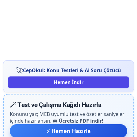
🚀
CepOkul: Konu Testleri & Ai Soru Çözücü
Hemen İndir
🪄 Test ve Çalışma Kağıdı Hazırla
Konunu yaz; MEB uyumlu test ve özetler saniyeler
içinde hazırlansın. 🖨️
Ücretsiz PDF indir!
⚡ Hemen Hazırla