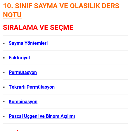
10. SINIF SAYMA VE OLASILIK DERS
NOTU
SIRALAMA VE SEÇME
Sayma Yöntemleri
Faktöriyel
Permütasyon
Tekrarlı Permütasyon
Kombinasyon
Pascal Üçgeni ve Binom Açılımı