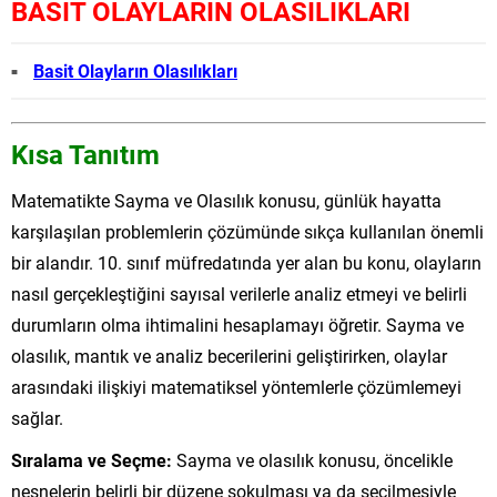
BASİT OLAYLARIN OLASILIKLARI
Basit Olayların Olasılıkları
Kısa Tanıtım
Matematikte Sayma ve Olasılık konusu, günlük hayatta
karşılaşılan problemlerin çözümünde sıkça kullanılan önemli
bir alandır. 10. sınıf müfredatında yer alan bu konu, olayların
nasıl gerçekleştiğini sayısal verilerle analiz etmeyi ve belirli
durumların olma ihtimalini hesaplamayı öğretir. Sayma ve
olasılık, mantık ve analiz becerilerini geliştirirken, olaylar
arasındaki ilişkiyi matematiksel yöntemlerle çözümlemeyi
sağlar.
Sıralama ve Seçme:
Sayma ve olasılık konusu, öncelikle
nesnelerin belirli bir düzene sokulması ya da seçilmesiyle