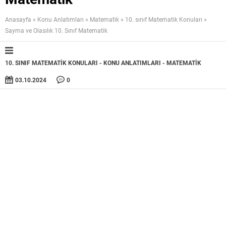
Anasayfa
»
Konu Anlatımları
»
Matematik
»
10. sınıf Matematik Konuları
»
Sayma ve Olasılık 10. Sınıf Matematik
10. SINIF MATEMATIK KONULARI
KONU ANLATIMLARI
MATEMATIK
03.10.2024
0