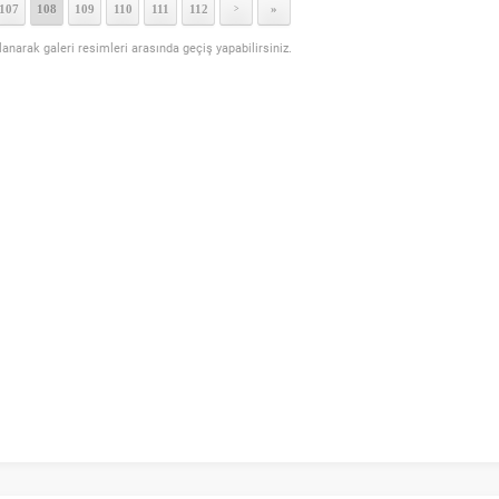
107
108
109
110
111
112
»
>
llanarak galeri resimleri arasında geçiş yapabilirsiniz.