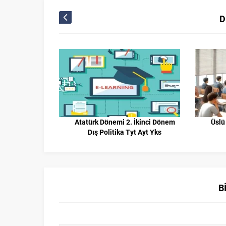
D
ınıf Türkçe
Atatürk Dönemi 2. İkinci Dönem
Üslü
Dış Politika Tyt Ayt Yks
B