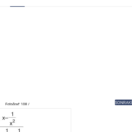
SONRAK
Fotoğraf: 108 /
117