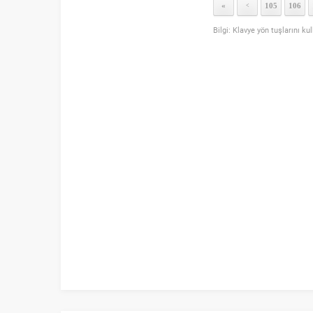
«
105
106
<
Bilgi: Klavye yön tuşlarını ku