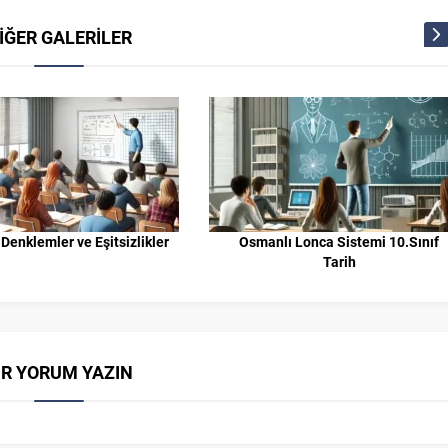
İĞER GALERİLER
 Denklemler ve Eşitsizlikler
Osmanlı Lonca Sistemi 10.Sınıf
Tarih
İR YORUM YAZIN