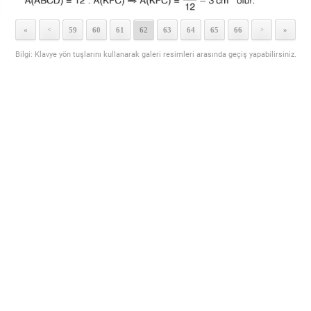
«
59
60
61
62
63
64
65
66
»
<
>
Bilgi: Klavye yön tuşlarını kullanarak galeri resimleri arasında geçiş yapabilirsiniz.