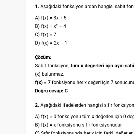
1.
Aşağıdaki fonksiyonlardan hangisi sabit fo
A) f(x) = 3x + 5
B) f(x) = x² – 4
C) f(x) = 7
D) f(x) = 2x – 1
Çözüm:
Sabit fonksiyon,
tüm x değerleri için aynı sab
(x) bulunmaz.
f(x) = 7
fonksiyonu her x değeri için 7 sonucunu 
Doğru cevap: C
2.
Aşağıdaki ifadelerden hangisi sıfır fonksiyo
A) f(x) = 0 fonksiyonu tüm x değerleri için 0 değe
B) f(x) = x fonksiyonu sıfır fonksiyonudur.
C) Sıfır fonksiyonunda her x için farklı değerler a