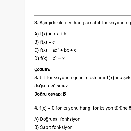
3.
Aşağıdakilerden hangisi sabit fonksiyonun g
A) f(x) = mx + b
B) f(x) = c
C) f(x) = ax² + bx + c
D) f(x) = x³ – x
Çözüm:
Sabit fonksiyonun genel gösterimi
f(x) = c
şekl
değeri değişmez.
Doğru cevap: B
4.
f(x) = 0 fonksiyonu hangi fonksiyon türüne ö
A) Doğrusal fonksiyon
B) Sabit fonksiyon