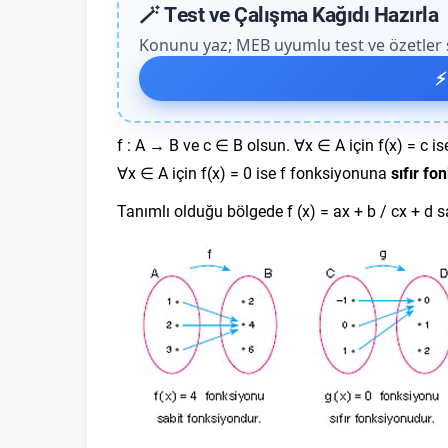
🪄 Test ve Çalışma Kağıdı Hazırla
Konunu yaz; MEB uyumlu test ve özetler sa
⚡
f : A → B ve c ∈ B olsun. ∀x ∈ A için f(x) = c 
∀x ∈ A için f(x) = 0 ise f fonksiyonuna
sıfır fo
Tanımlı olduğu bölgede f (x) = ax + b / cx + d sa