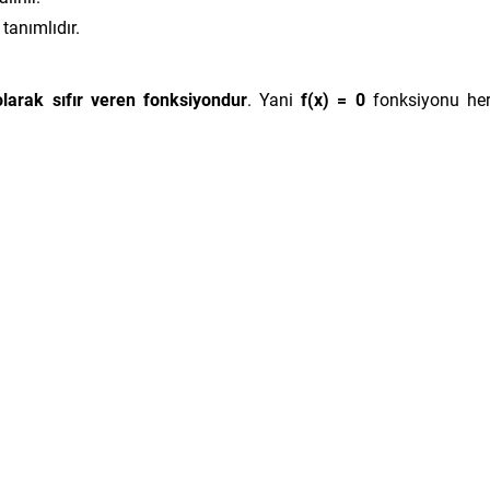
 tanımlıdır.
larak sıfır veren fonksiyondur
. Yani
f(x) = 0
fonksiyonu he