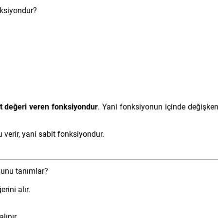
nksiyondur?
it değeri veren fonksiyondur
. Yani fonksiyonun içinde değişke
verir, yani sabit fonksiyondur.
nunu tanımlar?
rini alır.
lınır.