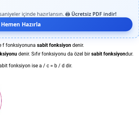
niyeler içinde hazırlansın. 🖨️
Ücretsiz PDF indir!
 Hemen Hazırla
ise f fonksiyonuna
sabit fonksiyon
denir.
nksiyonu
denir. Sıfır fonksiyonu da özel bir
sabit fonksiyon
dur.
bit fonksiyon ise a / c = b / d dir.