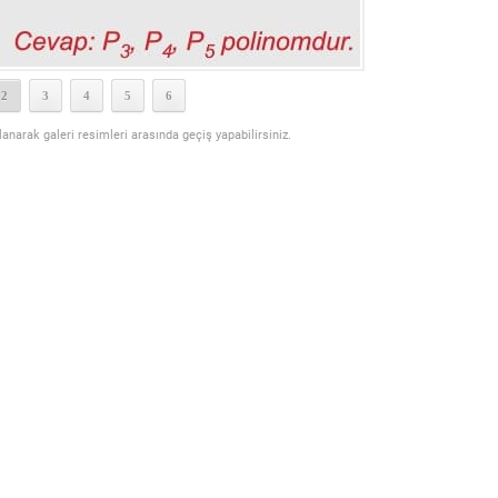
2
3
4
5
6
llanarak galeri resimleri arasında geçiş yapabilirsiniz.