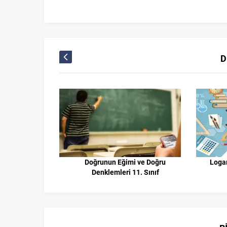
D
mlü Sorular
Doğrunun Eğimi ve Doğru
Logar
Denklemleri 11. Sınıf