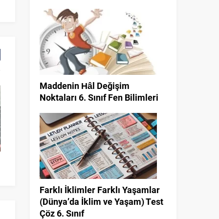
Maddenin Hâl Değişim
Noktaları 6. Sınıf Fen Bilimleri
7. Sınıf Tam Sayılarla İşlemler
Üçgende Kenarortay
Testleri
Yükseklik 8
Farklı İklimler Farklı Yaşamlar
(Dünya’da İklim ve Yaşam) Test
Çöz 6. Sınıf