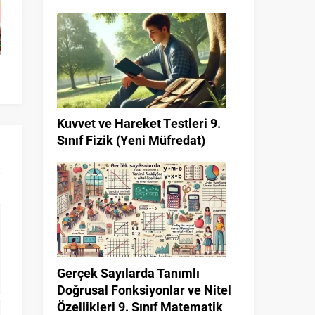
Ters Orantı 9. Sınıf
Atatürk’ün Türk D
Gelişimine Katkıları
Kuvvet ve Hareket Testleri 9.
Sınıf Fizik (Yeni Müfredat)
Gerçek Sayılarda Tanımlı
Doğrusal Fonksiyonlar ve Nitel
Özellikleri 9. Sınıf Matematik