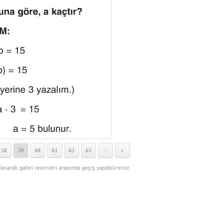
58
59
60
61
62
63
»
>
llanarak galeri resimleri arasında geçiş yapabilirsiniz.