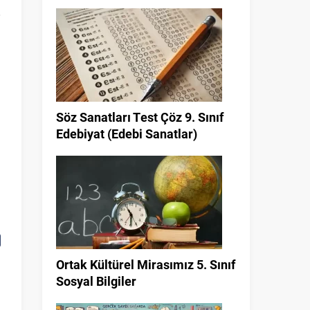
Söz Sanatları Test Çöz 9. Sınıf
Edebiyat (Edebi Sanatlar)
İ
Ortak Kültürel Mirasımız 5. Sınıf
Sosyal Bilgiler