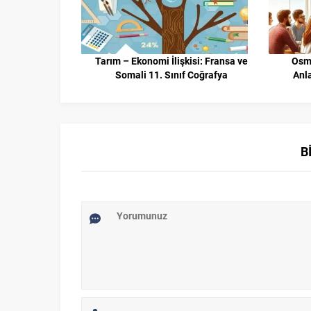
tış 11. Sınıf
Tarım – Ekonomi İlişkisi: Fransa ve
Osma
Somali 11. Sınıf Coğrafya
Anla
B