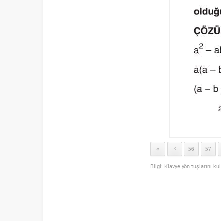
«
56
57
<
Bilgi: Klavye yön tuşlarını ku