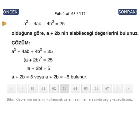
ÖNCEKİ
SONRAKİ
Fotoğraf: 63 / 117
«
60
61
62
63
64
65
66
67
»
<
>
Bilgi: Klavye yön tuşlarını kullanarak galeri resimleri arasında geçiş yapabilirsiniz.