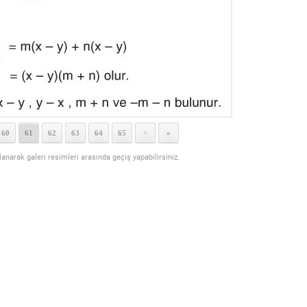
60
61
62
63
64
65
»
>
llanarak galeri resimleri arasında geçiş yapabilirsiniz.