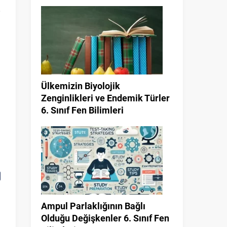
Ülkemizin Biyolojik
Zenginlikleri ve Endemik Türler
6. Sınıf Fen Bilimleri
İ
Ampul Parlaklığının Bağlı
Olduğu Değişkenler 6. Sınıf Fen