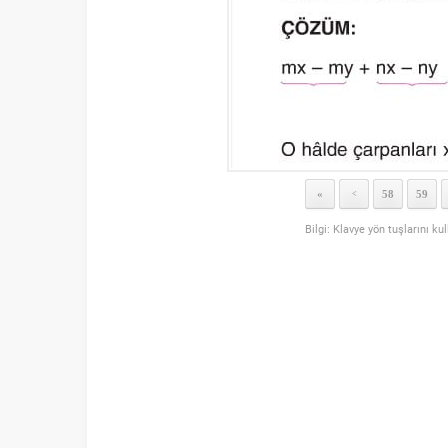
«
58
59
<
Bilgi: Klavye yön tuşlarını ku