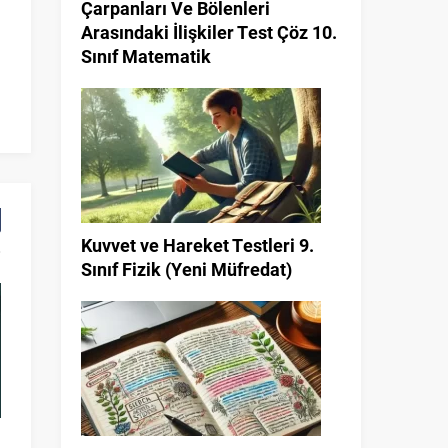
Çarpanları Ve Bölenleri
Arasındaki İlişkiler Test Çöz 10.
Sınıf Matematik
Kuvvet ve Hareket Testleri 9.
Sınıf Fizik (Yeni Müfredat)
Türkiye’de Sanayi ve Dağılışı
Aristote
Coğrafya Ayt