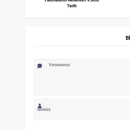
Tarih
B