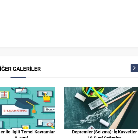
İĞER GALERİLER
r İle İlgili Temel Kavramlar
Depremler (Seizma): İç Kuvvetler
9. sınıf
10.Sınıf Coğrafya