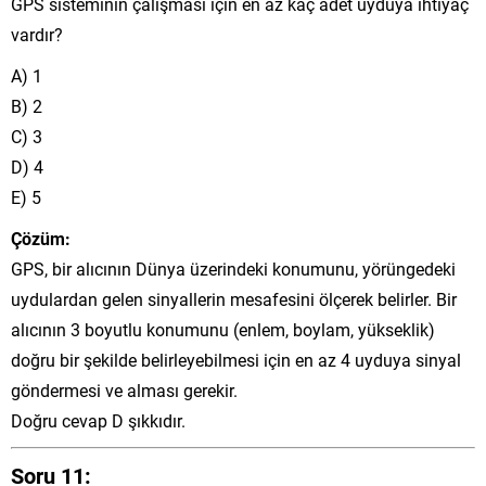
GPS sisteminin çalışması için en az kaç adet uyduya ihtiyaç
vardır?
A) 1
B) 2
C) 3
D) 4
E) 5
Çözüm:
GPS, bir alıcının Dünya üzerindeki konumunu, yörüngedeki
uydulardan gelen sinyallerin mesafesini ölçerek belirler. Bir
alıcının 3 boyutlu konumunu (enlem, boylam, yükseklik)
doğru bir şekilde belirleyebilmesi için en az 4 uyduya sinyal
göndermesi ve alması gerekir.
Doğru cevap D şıkkıdır.
Soru 11: