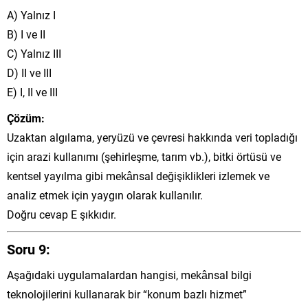
A) Yalnız I
B) I ve II
C) Yalnız III
D) II ve III
E) I, II ve III
Çözüm:
Uzaktan algılama, yeryüzü ve çevresi hakkında veri topladığı
için arazi kullanımı (şehirleşme, tarım vb.), bitki örtüsü ve
kentsel yayılma gibi mekânsal değişiklikleri izlemek ve
analiz etmek için yaygın olarak kullanılır.
Doğru cevap E şıkkıdır.
Soru 9:
Aşağıdaki uygulamalardan hangisi, mekânsal bilgi
teknolojilerini kullanarak bir “konum bazlı hizmet”