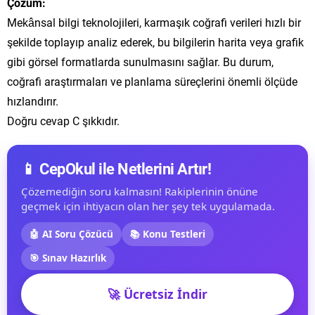
Çözüm:
Mekânsal bilgi teknolojileri, karmaşık coğrafi verileri hızlı bir
şekilde toplayıp analiz ederek, bu bilgilerin harita veya grafik
gibi görsel formatlarda sunulmasını sağlar. Bu durum,
coğrafi araştırmaları ve planlama süreçlerini önemli ölçüde
hızlandırır.
Doğru cevap C şıkkıdır.
📱 CepOkul ile Netlerini Artır!
Çözemediğin soru kalmasın! Rakiplerinin önüne
geçmek için ihtiyacın olan her şey tek uygulamada.
🤖 AI Soru Çözücü
📚 Konu Testleri
🎯 Sınav Hazırlık
🚀 Ücretsiz İndir