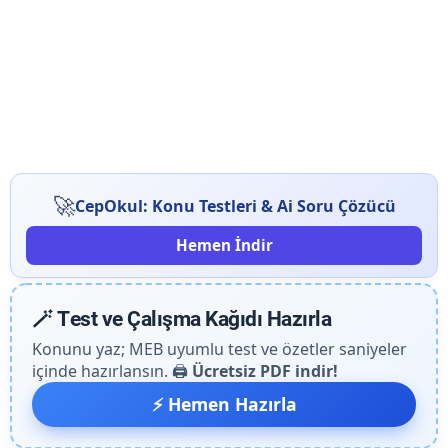
🚀
CepOkul: Konu Testleri & Ai Soru Çözücü
Hemen İndir
🪄 Test ve Çalışma Kağıdı Hazırla
Konunu yaz; MEB uyumlu test ve özetler saniyeler
içinde hazırlansın. 🖨️
Ücretsiz PDF indir!
⚡ Hemen Hazırla