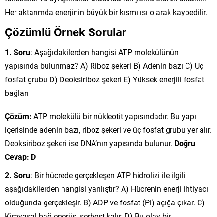
Her aktarımda enerjinin büyük bir kısmı ısı olarak kaybedilir.
Çözümlü Örnek Sorular
1. Soru:
Aşağıdakilerden hangisi ATP molekülünün
yapısında bulunmaz? A) Riboz şekeri B) Adenin bazı C) Üç
fosfat grubu D) Deoksiriboz şekeri E) Yüksek enerjili fosfat
bağları
Çözüm:
ATP molekülü bir nükleotit yapısındadır. Bu yapı
içerisinde adenin bazı, riboz şekeri ve üç fosfat grubu yer alır.
Deoksiriboz şekeri ise DNA’nın yapısında bulunur.
Doğru
Cevap: D
2. Soru:
Bir hücrede gerçekleşen ATP hidrolizi ile ilgili
aşağıdakilerden hangisi yanlıştır? A) Hücrenin enerji ihtiyacı
olduğunda gerçekleşir. B) ADP ve fosfat (Pi) açığa çıkar. C)
Kimyasal bağ enerjisi serbest kalır. D) Bu olay bir