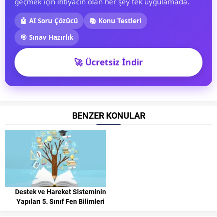
geçmek için ihtiyacın olan her şey tek uygulamada.
🤖 AI Soru Çözücü
📚 Konu Testleri
🎯 Sınav Hazırlık
🚀 Ücretsiz İndir
BENZER KONULAR
Destek ve Hareket Sisteminin
Yapıları 5. Sınıf Fen Bilimleri