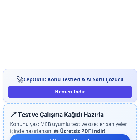
🚀
CepOkul: Konu Testleri & Ai Soru Çözücü
Hemen İndir
🪄 Test ve Çalışma Kağıdı Hazırla
Konunu yaz; MEB uyumlu test ve özetler saniyeler
içinde hazırlansın. 🖨️
Ücretsiz PDF indir!