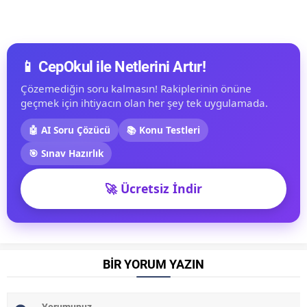
📱 CepOkul ile Netlerini Artır!
Çözemediğin soru kalmasın! Rakiplerinin önüne
geçmek için ihtiyacın olan her şey tek uygulamada.
🤖 AI Soru Çözücü
📚 Konu Testleri
🎯 Sınav Hazırlık
🚀 Ücretsiz İndir
BİR YORUM YAZIN