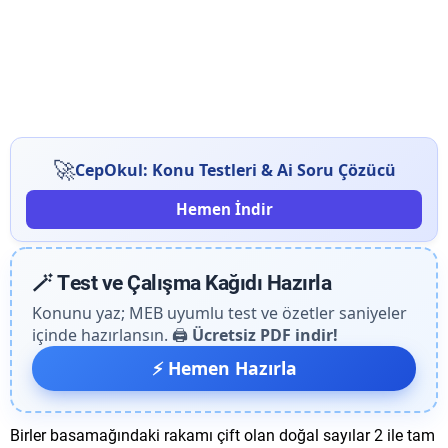
🚀
CepOkul: Konu Testleri & Ai Soru Çözücü
Hemen İndir
🪄 Test ve Çalışma Kağıdı Hazırla
Konunu yaz; MEB uyumlu test ve özetler saniyeler
içinde hazırlansın. 🖨️
Ücretsiz PDF indir!
⚡ Hemen Hazırla
Birler basamağındaki rakamı çift olan doğal sayılar 2 ile tam