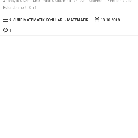
Anasayfa
»
Konu Anlatımları
»
Matematik
»
9. Sınıf Matematik Konuları
»
2 ile
Bölünebilme 9. Sınıf
9. SINIF MATEMATIK KONULARI
MATEMATIK
13.10.2018
1