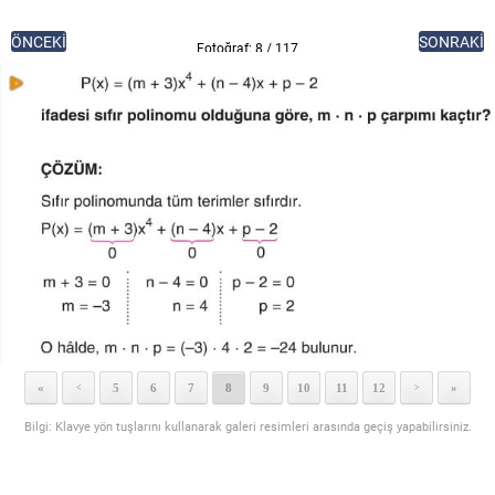
ÖNCEKİ
SONRAKİ
Fotoğraf: 8 / 117
«
5
6
7
8
9
10
11
12
»
<
>
Bilgi: Klavye yön tuşlarını kullanarak galeri resimleri arasında geçiş yapabilirsiniz.