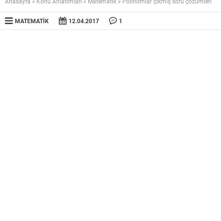
Anasayfa
»
Konu Anlatımları
»
Matematik
»
Polinomlar çıkmış soru çözümleri
MATEMATIK
12.04.2017
1