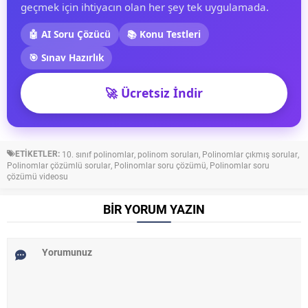
geçmek için ihtiyacın olan her şey tek uygulamada.
🤖 AI Soru Çözücü
📚 Konu Testleri
🎯 Sınav Hazırlık
🚀 Ücretsiz İndir
ETİKETLER:
10. sınıf polinomlar
,
polinom soruları
,
Polinomlar çıkmış sorular
,
Polinomlar çözümlü sorular
,
Polinomlar soru çözümü
,
Polinomlar soru
çözümü videosu
BİR YORUM YAZIN