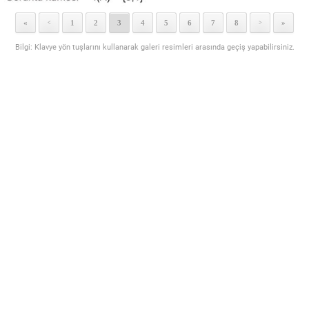
«
1
2
3
4
5
6
7
8
»
<
>
Bilgi: Klavye yön tuşlarını kullanarak galeri resimleri arasında geçiş yapabilirsiniz.