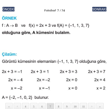
ÖNCEKİ
SONRAKİ
Fotoğraf: 7 / 24
«
4
5
6
7
8
9
10
11
»
<
>