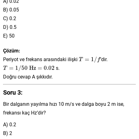
A) 0.02
B) 0.05
C) 0.2
D) 0.5
E) 50
Çözüm:
T
=
1
/
f
Periyot ve frekans arasındaki ilişki
=
1
/
’dir.
T
f
T
=
1
/
50
Hz
=
0.02
=
1
/
50
 Hz
=
0.02
s.
T
Doğru cevap A şıkkıdır.
Soru 3:
Bir dalganın yayılma hızı 10 m/s ve dalga boyu 2 m ise,
frekansı kaç Hz’dir?
A) 0.2
B) 2