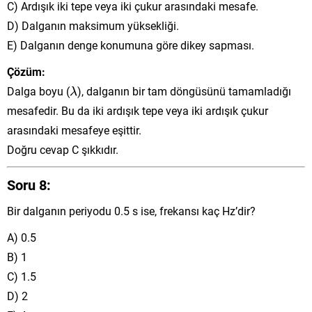
C) Ardışık iki tepe veya iki çukur arasındaki mesafe.
D) Dalganın maksimum yüksekliği.
E) Dalganın denge konumuna göre dikey sapması.
Çözüm:
λ
Dalga boyu (
), dalganın bir tam döngüsünü tamamladığı
λ
mesafedir. Bu da iki ardışık tepe veya iki ardışık çukur
arasındaki mesafeye eşittir.
Doğru cevap C şıkkıdır.
Soru 8:
Bir dalganın periyodu 0.5 s ise, frekansı kaç Hz’dir?
A) 0.5
B) 1
C) 1.5
D) 2