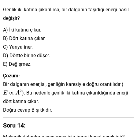
Genlik iki katına çıkarılırsa, bir dalganın taşıdığı enerji nasıl
değişir?
A) İki katına çıkar.
B) Dört katına çıkar.
C) Yarıya iner.
D) Dörtte birine düşer.
E) Değişmez.
Çözüm:
Bir dalganın enerjisi, genliğin karesiyle doğru orantılıdır (
E
∝
A
2
2
∝
). Bu nedenle genlik iki katına çıkarıldığında enerji
E
A
dört katına çıkar.
Doğru cevap B şıkkıdır.
Soru 14:
Mekanik dalgaların yayılması için hangi koşul gereklidir?