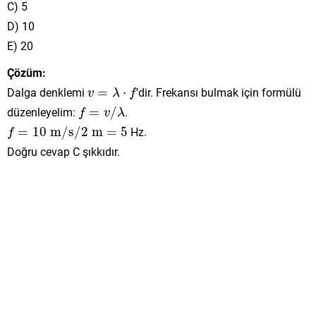
C) 5
D) 10
E) 20
Çözüm:
v
=
λ
⋅
f
Dalga denklemi
=
⋅
’dir. Frekansı bulmak için formülü
v
λ
f
f
=
v
/
λ
düzenleyelim:
=
/
.
f
v
λ
f
=
10
m/s
/
2
m
=
5
=
10
 m/s
/
2
 m
=
5
Hz.
f
Doğru cevap C şıkkıdır.