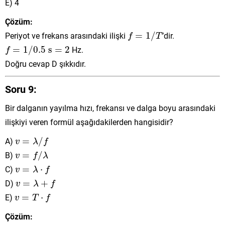
E) 4
Çözüm:
f
=
1
/
T
Periyot ve frekans arasındaki ilişki
=
1
/
’dir.
f
T
f
=
1
/
0.5
s
=
2
=
1
/
0.5
 s
=
2
Hz.
f
Doğru cevap D şıkkıdır.
Soru 9:
Bir dalganın yayılma hızı, frekansı ve dalga boyu arasındaki
ilişkiyi veren formül aşağıdakilerden hangisidir?
v
=
λ
/
f
A)
=
/
v
λ
f
v
=
f
/
λ
B)
=
/
v
f
λ
v
=
λ
⋅
f
C)
=
⋅
v
λ
f
v
=
λ
+
f
D)
=
+
v
λ
f
v
=
T
⋅
f
E)
=
⋅
v
T
f
Çözüm: