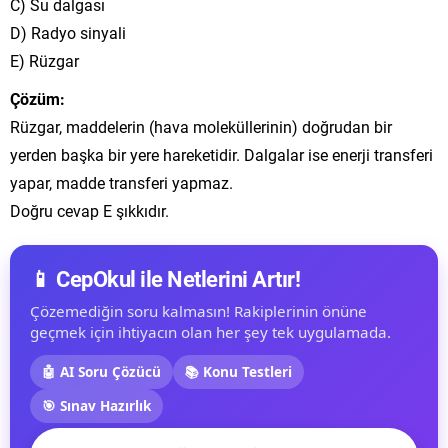
C) Su dalgası
D) Radyo sinyali
E) Rüzgar
Çözüm:
Rüzgar, maddelerin (hava moleküllerinin) doğrudan bir
yerden başka bir yere hareketidir. Dalgalar ise enerji transferi
yapar, madde transferi yapmaz.
Doğru cevap E şıkkıdır.
📱 CepOkul ile Netlerini Artır!
Çözemediğin soru kalmasın! Rakiplerinin önüne
geçmek için ihtiyacın olan her şey tek uygulamada.
🤖 AI Soru Çözücü
📚 Konu Testleri
🎯 Sınav Hazırlık