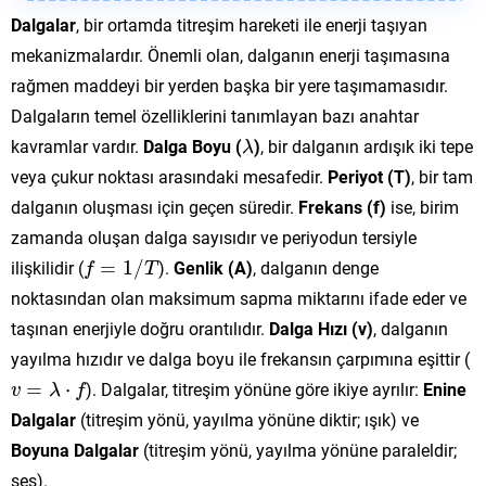
Dalgalar
, bir ortamda titreşim hareketi ile enerji taşıyan
mekanizmalardır. Önemli olan, dalganın enerji taşımasına
rağmen maddeyi bir yerden başka bir yere taşımamasıdır.
Dalgaların temel özelliklerini tanımlayan bazı anahtar
λ
kavramlar vardır.
Dalga Boyu (
)
, bir dalganın ardışık iki tepe
λ
veya çukur noktası arasındaki mesafedir.
Periyot (T)
, bir tam
dalganın oluşması için geçen süredir.
Frekans (f)
ise, birim
zamanda oluşan dalga sayısıdır ve periyodun tersiyle
f
=
1
/
T
ilişkilidir (
=
1
/
).
Genlik (A)
, dalganın denge
f
T
noktasından olan maksimum sapma miktarını ifade eder ve
taşınan enerjiyle doğru orantılıdır.
Dalga Hızı (v)
, dalganın
yayılma hızıdır ve dalga boyu ile frekansın çarpımına eşittir (
v
=
λ
⋅
f
=
⋅
). Dalgalar, titreşim yönüne göre ikiye ayrılır:
Enine
v
λ
f
Dalgalar
(titreşim yönü, yayılma yönüne diktir; ışık) ve
Boyuna Dalgalar
(titreşim yönü, yayılma yönüne paraleldir;
ses).