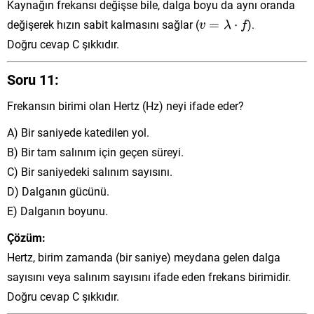
Kaynağın frekansı değişse bile, dalga boyu da aynı oranda
v
=
λ
⋅
f
değişerek hızın sabit kalmasını sağlar (
=
⋅
).
v
λ
f
Doğru cevap C şıkkıdır.
Soru 11:
Frekansın birimi olan Hertz (Hz) neyi ifade eder?
A) Bir saniyede katedilen yol.
B) Bir tam salınım için geçen süreyi.
C) Bir saniyedeki salınım sayısını.
D) Dalganın gücünü.
E) Dalganın boyunu.
Çözüm:
Hertz, birim zamanda (bir saniye) meydana gelen dalga
sayısını veya salınım sayısını ifade eden frekans birimidir.
Doğru cevap C şıkkıdır.