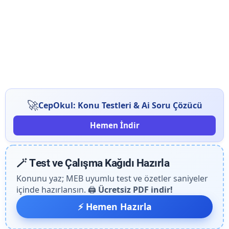
🚀
CepOkul: Konu Testleri & Ai Soru Çözücü
Hemen İndir
🪄 Test ve Çalışma Kağıdı Hazırla
Konunu yaz; MEB uyumlu test ve özetler saniyeler
içinde hazırlansın. 🖨️
Ücretsiz PDF indir!
⚡ Hemen Hazırla