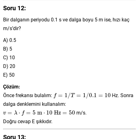
Soru 12:
Bir dalganın periyodu 0.1 s ve dalga boyu 5 m ise, hızı kaç
m/s’dir?
A) 0.5
B) 5
C) 10
D) 20
E) 50
Çözüm:
f
=
1
/
T
=
1
/
0.1
=
10
Önce frekansı bulalım:
=
1
/
=
1
/
0.1
=
10
Hz. Sonra
f
T
dalga denklemini kullanalım:
v
=
λ
⋅
f
=
5
m
⋅
10
Hz
=
50
=
⋅
=
5
 m
⋅
10
 Hz
=
50
m/s.
v
λ
f
Doğru cevap E şıkkıdır.
Soru 13: