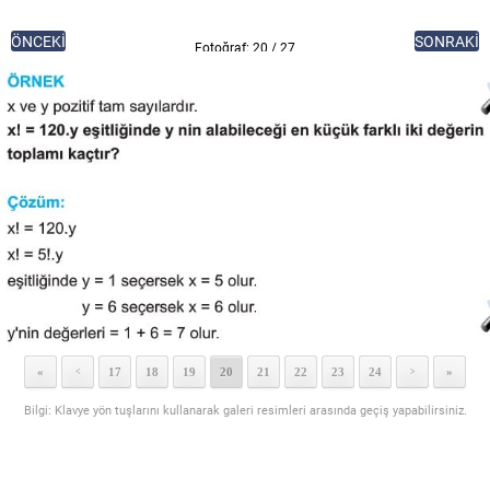
ÖNCEKİ
SONRAKİ
Fotoğraf: 20 / 27
«
17
18
19
20
21
22
23
24
»
<
>
Bilgi: Klavye yön tuşlarını kullanarak galeri resimleri arasında geçiş yapabilirsiniz.