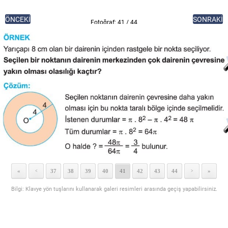
ÖNCEKİ
SONRAKİ
Fotoğraf: 41 / 44
«
37
38
39
40
41
42
43
44
»
<
>
Bilgi: Klavye yön tuşlarını kullanarak galeri resimleri arasında geçiş yapabilirsiniz.