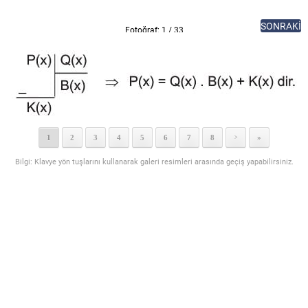
SONRAKİ
Fotoğraf: 1 / 33
1
2
3
4
5
6
7
8
»
>
Bilgi: Klavye yön tuşlarını kullanarak galeri resimleri arasında geçiş yapabilirsiniz.