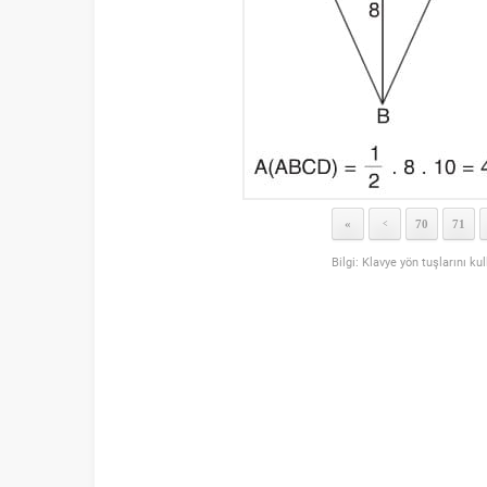
«
70
71
<
Bilgi: Klavye yön tuşlarını ku