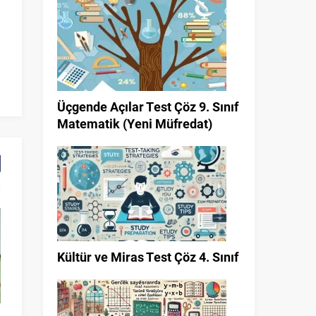
Üçgende Açılar Test Çöz 9. Sınıf
Matematik (Yeni Müfredat)
Kültür ve Miras Test Çöz 4. Sınıf
Obeb – Okek soru çözümleri
Üçgen ve Özellik