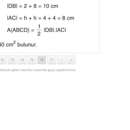
72
73
74
75
76
77
»
>
llanarak galeri resimleri arasında geçiş yapabilirsiniz.