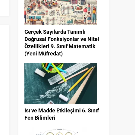
videosu
Çeşitleri 5. Sın
Gerçek Sayılarda Tanımlı
Doğrusal Fonksiyonlar ve Nitel
Özellikleri 9. Sınıf Matematik
(Yeni Müfredat)
Isı ve Madde Etkileşimi 6. Sınıf
Fen Bilimleri