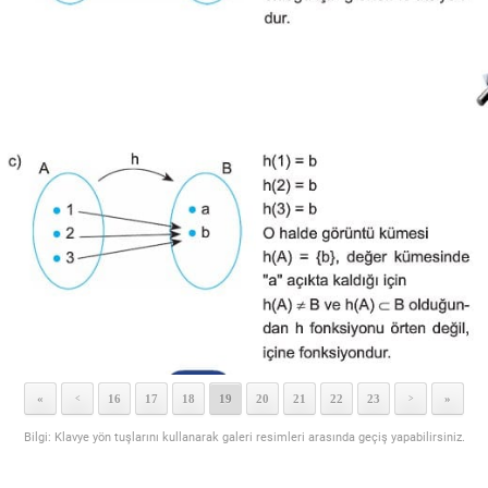
«
16
17
18
19
20
21
22
23
»
<
>
Bilgi: Klavye yön tuşlarını kullanarak galeri resimleri arasında geçiş yapabilirsiniz.