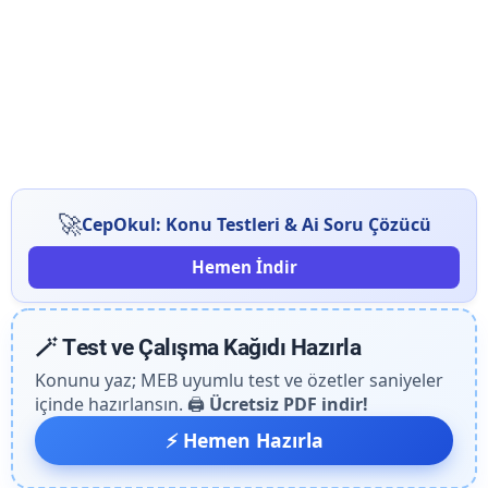
🚀
CepOkul: Konu Testleri & Ai Soru Çözücü
Hemen İndir
🪄 Test ve Çalışma Kağıdı Hazırla
Konunu yaz; MEB uyumlu test ve özetler saniyeler
içinde hazırlansın. 🖨️
Ücretsiz PDF indir!
⚡ Hemen Hazırla