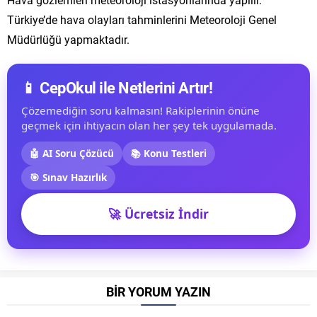
Türkiye’de hava olayları tahminlerini Meteoroloji Genel
Müdürlüğü yapmaktadır.
📱 CepOkul ile Netlerini Artır!
Çözemediğin soru kalmasın! Rakiplerinin önüne
geçmek için ihtiyacın olan her şey tek uygulamada.
🤖 AI Soru Çözücü
📚 Konu Testleri
🎯 Sınav Hazırlık
🚀 Ücretsiz İndir
BİR YORUM YAZIN