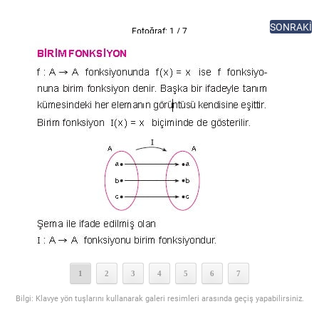
SONRAKİ
Fotoğraf: 1 / 7
1
2
3
4
5
6
7
Bilgi: Klavye yön tuşlarını kullanarak galeri resimleri arasında geçiş yapabilirsiniz.