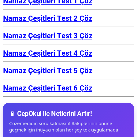
Namaz Çeşitleri Test 1 Çöz
Namaz Çeşitleri Test 2 Çöz
Namaz Çeşitleri Test 3 Çöz
Namaz Çeşitleri Test 4 Çöz
Namaz Çeşitleri Test 5 Çöz
Namaz Çeşitleri Test 6 Çöz
📱 CepOkul ile Netlerini Artır!
Çözemediğin soru kalmasın! Rakiplerinin önüne
geçmek için ihtiyacın olan her şey tek uygulamada.