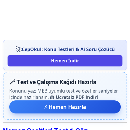
🚀
CepOkul: Konu Testleri & Ai Soru Çözücü
Hemen İndir
🪄 Test ve Çalışma Kağıdı Hazırla
Konunu yaz; MEB uyumlu test ve özetler saniyeler
içinde hazırlansın. 🖨️
Ücretsiz PDF indir!
⚡ Hemen Hazırla