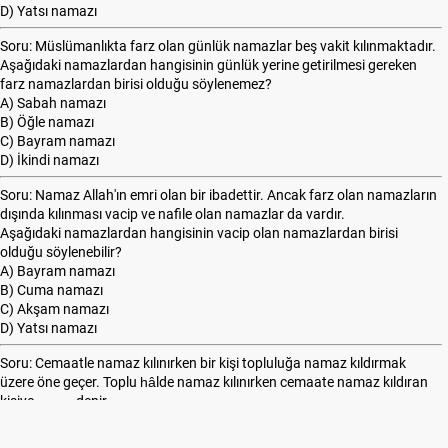
D) Yatsı namazı
Soru: Müslümanlıkta farz olan günlük namazlar beş vakit kılınmaktadır.
Aşağıdaki namazlardan hangisinin günlük yerine getirilmesi gereken
farz namazlardan birisi olduğu söylenemez?
A) Sabah namazı
B) Öğle namazı
C) Bayram namazı
D) İkindi namazı
Soru: Namaz Allah'ın emri olan bir ibadettir. Ancak farz olan namazların
dışında kılınması vacip ve nafile olan namazlar da vardır.
Aşağıdaki namazlardan hangisinin vacip olan namazlardan birisi
olduğu söylenebilir?
A) Bayram namazı
B) Cuma namazı
C) Akşam namazı
D) Yatsı namazı
Soru: Cemaatle namaz kılınırken bir kişi topluluğa namaz kıldırmak
üzere öne geçer. Toplu hâlde namaz kılınırken cemaate namaz kıldıran
kişiye ......... denir.
Cümlede boş bırakılan bölüme hangi ifade getirilmelidir?
A) müezzin B) imam C) müftü D) vaiz