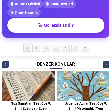
🤖 AI Soru Çözücü
📚 Konu Testleri
🎯 Sınav Hazırlık
🚀 Ücretsiz İndir
1
2
3
4
5
6
7
BENZER KONULAR
Söz Sanatları Test Çöz 9.
Üçgende Açılar Test Çöz 9.
Sınıf Edebiyat (Edebi
Sınıf Matematik (Yeni