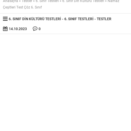
Anasayfa
»
Testler
»
6. Sınıf Testleri
»
6. Sınıf Din Kültürü Testleri
»
Namaz
Çeşitleri Test Çöz 6. Sınıf
6. SINIF DIN KÜLTÜRÜ TESTLERI
6. SINIF TESTLERI
TESTLER
14.10.2023
0