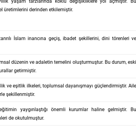
yıllık yaşam tarzlarında köklü değişikliklere yol açmıştır. B
l üretimlerini derinden etkilemiştir.
rılı İslam inancına geçiş, ibadet şekillerini, dini törenleri v
msal düzenin ve adaletin temelini oluşturmuştur. Bu durum, esk
rallar getirmiştir.
lik ve eşitlik ilkeleri, toplumsal dayanışmayı güçlendirmiştir. Ail
le şekillenmiştir.
eğitimin yaygınlaştığı önemli kurumlar haline gelmiştir. B
mleri de okutulmuştur.