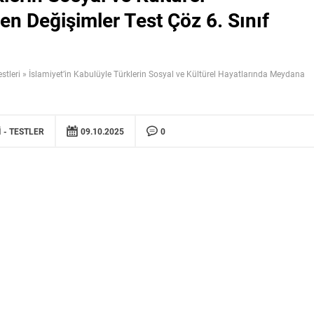
n Değişimler Test Çöz 6. Sınıf
estleri
»
İslamiyet’in Kabulüyle Türklerin Sosyal ve Kültürel Hayatlarında Meydana
I
TESTLER
09.10.2025
0