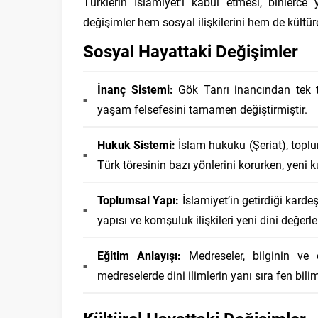
Türklerin İslamiyet’i kabul etmesi, binlerce 
değişimler hem sosyal ilişkilerini hem de kültüre
Sosyal Hayattaki Değişimler
İnanç Sistemi:
Gök Tanrı inancından tek tan
yaşam felsefesini tamamen değiştirmiştir.
Hukuk Sistemi:
İslam hukuku (Şeriat), toplu
Türk töresinin bazı yönlerini korurken, yeni ku
Toplumsal Yapı:
İslamiyet’in getirdiği kardeş
yapısı ve komşuluk ilişkileri yeni dini değerler
Eğitim Anlayışı:
Medreseler, bilginin ve 
medreselerde dini ilimlerin yanı sıra fen bili