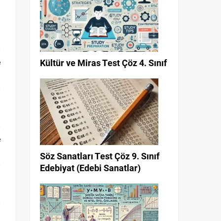
u
e
Kültür ve Miras Test Çöz 4. Sınıf
i
e
Söz Sanatları Test Çöz 9. Sınıf
Edebiyat (Edebi Sanatlar)
u