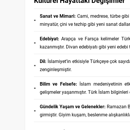
Kültürel Hayattaki Değişimler
Sanat ve Mimari:
Cami, medrese, türbe gibi İ
minyatür, çini ve tezhip gibi yeni sanat dallar
Edebiyat:
Arapça ve Farsça kelimeler Türkç
kazanmıştır. Divan edebiyatı gibi yeni edebi 
Dil:
İslamiyet’in etkisiyle Türkçeye çok sayıd
zenginleşmiştir.
Bilim ve Felsefe:
İslam medeniyetinin etki
gelişmeler yaşanmıştır. Türk İslam bilginler
Gündelik Yaşam ve Gelenekler:
Ramazan Bay
girmiştir. Giyim kuşam, beslenme alışkanlıklar