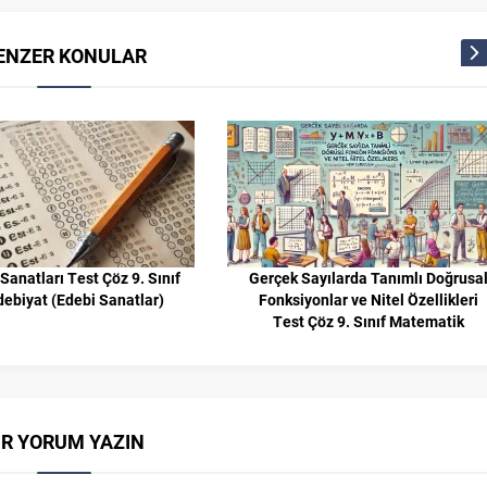
ENZER KONULAR
Sanatları Test Çöz 9. Sınıf
Gerçek Sayılarda Tanımlı Doğrusa
debiyat (Edebi Sanatlar)
Fonksiyonlar ve Nitel Özellikleri
Test Çöz 9. Sınıf Matematik
İR YORUM YAZIN