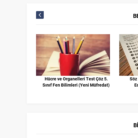
B
 Çöz 9. Sınıf
Hücre ve Organelleri Test Çöz 5.
Söz 
 Müfredat)
Sınıf Fen Bilimleri (Yeni Müfredat)
E
B