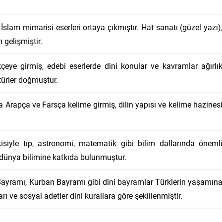
slam mimarisi eserleri ortaya çıkmıştır. Hat sanatı (güzel yazı)
ı gelişmiştir.
eye girmiş, edebi eserlerde dini konular ve kavramlar ağırlı
türler doğmuştur.
a Arapça ve Farsça kelime girmiş, dilin yapısı ve kelime hazines
siyle tıp, astronomi, matematik gibi bilim dallarında öneml
i dünya bilimine katkıda bulunmuştur.
ramı, Kurban Bayramı gibi dini bayramlar Türklerin yaşamın
ı ve sosyal adetler dini kurallara göre şekillenmiştir.