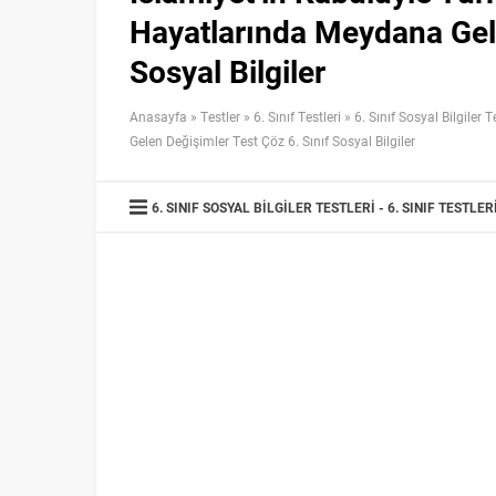
Hayatlarında Meydana Gele
Sosyal Bilgiler
Anasayfa
»
Testler
»
6. Sınıf Testleri
»
6. Sınıf Sosyal Bilgiler T
Gelen Değişimler Test Çöz 6. Sınıf Sosyal Bilgiler
6. SINIF SOSYAL BILGILER TESTLERI
6. SINIF TESTLER