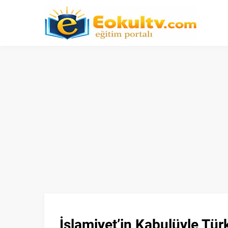
İslamiyet’in Kabulüyle Türk