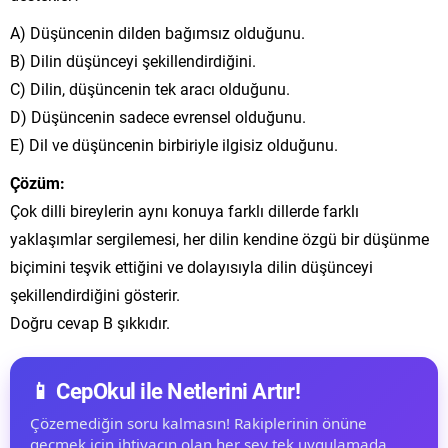
A) Düşüncenin dilden bağımsız olduğunu.
B) Dilin düşünceyi şekillendirdiğini.
C) Dilin, düşüncenin tek aracı olduğunu.
D) Düşüncenin sadece evrensel olduğunu.
E) Dil ve düşüncenin birbiriyle ilgisiz olduğunu.
Çözüm:
Çok dilli bireylerin aynı konuya farklı dillerde farklı
yaklaşımlar sergilemesi, her dilin kendine özgü bir düşünme
biçimini teşvik ettiğini ve dolayısıyla dilin düşünceyi
şekillendirdiğini gösterir.
Doğru cevap B şıkkıdır.
📱 CepOkul ile Netlerini Artır!
Çözemediğin soru kalmasın! Rakiplerinin önüne
geçmek için ihtiyacın olan her şey tek uygulamada.