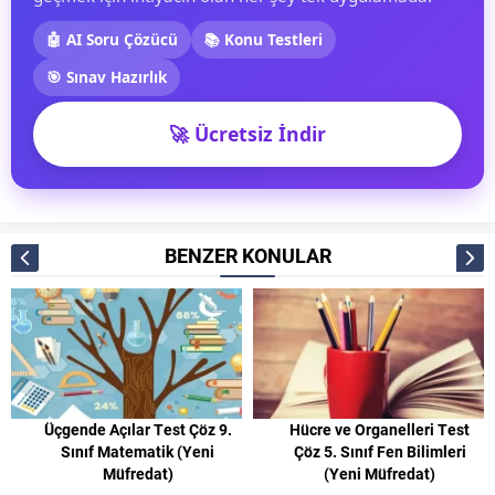
🤖 AI Soru Çözücü
📚 Konu Testleri
🎯 Sınav Hazırlık
🚀 Ücretsiz İndir
BENZER KONULAR
Üçgende Açılar Test Çöz 9.
Hücre ve Organelleri Test
Sınıf Matematik (Yeni
Çöz 5. Sınıf Fen Bilimleri
Müfredat)
(Yeni Müfredat)