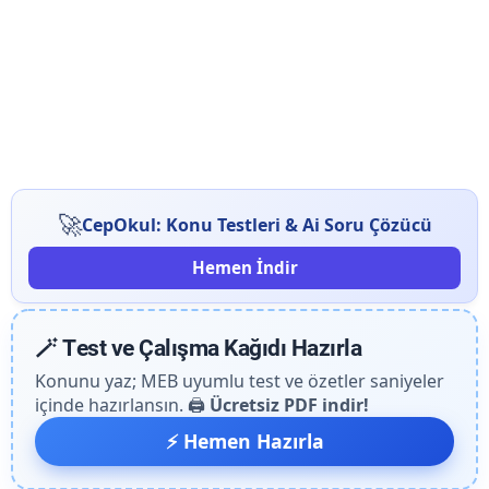
🚀
CepOkul: Konu Testleri & Ai Soru Çözücü
Hemen İndir
🪄 Test ve Çalışma Kağıdı Hazırla
Konunu yaz; MEB uyumlu test ve özetler saniyeler
içinde hazırlansın. 🖨️
Ücretsiz PDF indir!
⚡ Hemen Hazırla