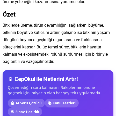
üreme yeteneğini kazanmasına yardımcı olur.
Özet
Bitkilerde üreme, türün devamlılığını sağlarken; büyüme,
bitkinin boyut ve kütlesini artırır; gelişme ise bitkinin yaşam
döngüsü boyunca geçirdiği olgunlaşma ve farklılaşma
süreçlerini kapsar. Bu üç temel süreç, bitkilerin hayatta
kalması ve ekosistemdeki rolünü sürdürmesi için birbiriyle
bağlantılı ve vazgeçilmezdir.
📱 CepOkul ile Netlerini Artır!
Çözemediğin soru kalmasın! Rakiplerinin önüne
geçmek için ihtiyacın olan her şey tek uygulamada.
🤖 AI Soru Çözücü
📚 Konu Testleri
🎯 Sınav Hazırlık