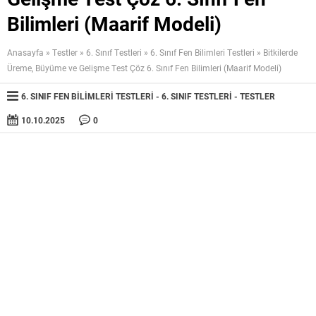
Bilimleri (Maarif Modeli)
Anasayfa
»
Testler
»
6. Sınıf Testleri
»
6. Sınıf Fen Bilimleri Testleri
»
Bitkilerde
Üreme, Büyüme ve Gelişme Test Çöz 6. Sınıf Fen Bilimleri (Maarif Modeli)
6. SINIF FEN BILIMLERI TESTLERI
6. SINIF TESTLERI
TESTLER
10.10.2025
0