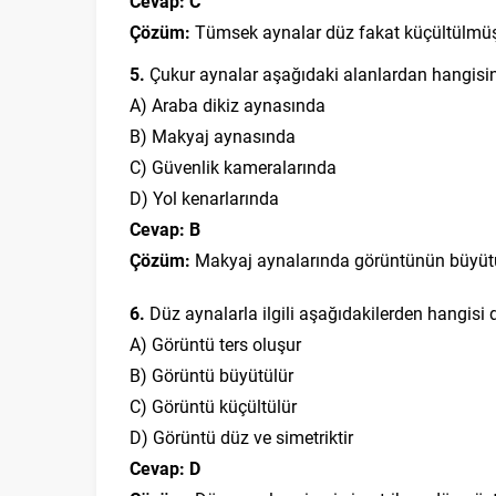
Cevap: C
Çözüm:
Tümsek aynalar düz fakat küçültülmüş 
5.
Çukur aynalar aşağıdaki alanlardan hangisind
A) Araba dikiz aynasında
B) Makyaj aynasında
C) Güvenlik kameralarında
D) Yol kenarlarında
Cevap: B
Çözüm:
Makyaj aynalarında görüntünün büyütülm
6.
Düz aynalarla ilgili aşağıdakilerden hangisi
A) Görüntü ters oluşur
B) Görüntü büyütülür
C) Görüntü küçültülür
D) Görüntü düz ve simetriktir
Cevap: D