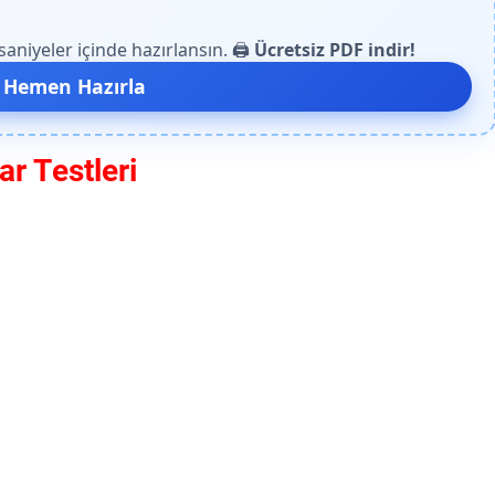
niyeler içinde hazırlansın. 🖨️
Ücretsiz PDF indir!
 Hemen Hazırla
ar Testleri