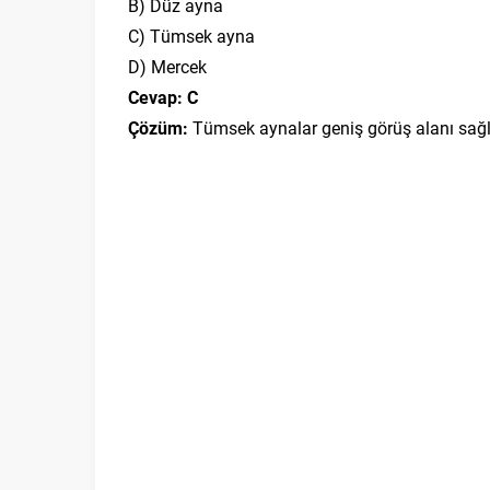
B) Düz ayna
C) Tümsek ayna
D) Mercek
Cevap: C
Çözüm:
Tümsek aynalar geniş görüş alanı sağla