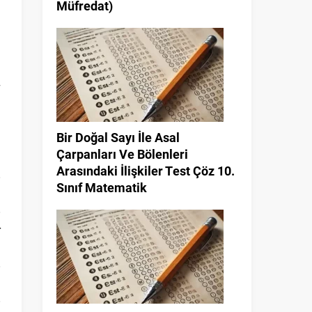
Müfredat)
a
n
Bir Doğal Sayı İle Asal
a
Çarpanları Ve Bölenleri
Arasındaki İlişkiler Test Çöz 10.
Sınıf Matematik
r