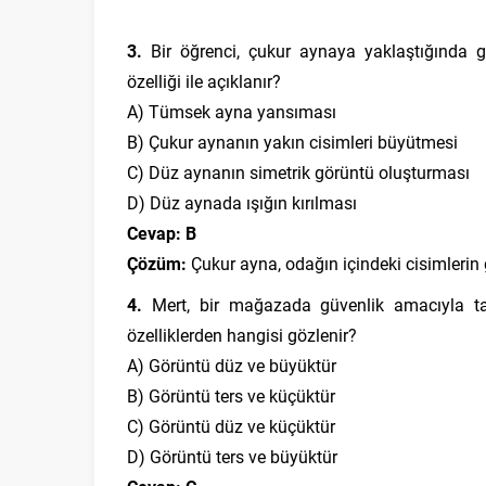
3.
Bir öğrenci, çukur aynaya yaklaştığında
özelliği ile açıklanır?
A) Tümsek ayna yansıması
B) Çukur aynanın yakın cisimleri büyütmesi
C) Düz aynanın simetrik görüntü oluşturması
D) Düz aynada ışığın kırılması
Cevap: B
Çözüm:
Çukur ayna, odağın içindeki cisimlerin
4.
Mert, bir mağazada güvenlik amacıyla tava
özelliklerden hangisi gözlenir?
A) Görüntü düz ve büyüktür
B) Görüntü ters ve küçüktür
C) Görüntü düz ve küçüktür
D) Görüntü ters ve büyüktür