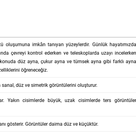
ntü oluşumuna imkân tanıyan yüzeylerdir. Günlük hayatımızd
ında çevreyi kontrol ederken ve teleskoplarda uzayı incelerke
Bu konuda düz ayna, çukur ayna ve tümsek ayna gibi farklı ayn
elliklerini öğreneceğiz.
 sanal, düz ve simetrik görüntülerini oluşturur.
r. Yakın cisimlerde büyük, uzak cisimlerde ters görüntüle
anı gösterir. Görüntüler daima düz ve küçüktür.