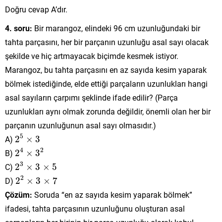
Doğru cevap A’dır.
4. soru:
Bir marangoz, elindeki 96 cm uzunluğundaki bir
tahta parçasını, her bir parçanın uzunluğu asal sayı olacak
şekilde ve hiç artmayacak biçimde kesmek istiyor.
Marangoz, bu tahta parçasını en az sayıda kesim yaparak
bölmek istediğinde, elde ettiği parçaların uzunlukları hangi
asal sayıların çarpımı şeklinde ifade edilir? (Parça
uzunlukları aynı olmak zorunda değildir, önemli olan her bir
parçanın uzunluğunun asal sayı olmasıdır.)
2
5
×
3
5
A)
2
×
3
2
4
×
3
2
4
2
B)
2
×
3
2
3
×
3
×
5
3
C)
2
×
3
×
5
2
2
×
3
×
7
2
D)
2
×
3
×
7
Çözüm:
Soruda “en az sayıda kesim yaparak bölmek”
ifadesi, tahta parçasının uzunluğunu oluşturan asal