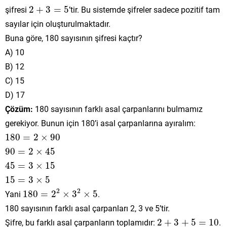
2
+
3
=
5
şifresi
2
+
3
=
5
’tir. Bu sistemde şifreler sadece pozitif tam
sayılar için oluşturulmaktadır.
Buna göre, 180 sayısının şifresi kaçtır?
A) 10
B) 12
C) 15
D) 17
Çözüm:
180 sayısının farklı asal çarpanlarını bulmamız
gerekiyor. Bunun için 180’i asal çarpanlarına ayıralım:
180
=
2
×
90
180
=
2
×
90
90
=
2
×
45
90
=
2
×
45
45
=
3
×
15
45
=
3
×
15
15
=
3
×
5
15
=
3
×
5
180
=
2
2
×
3
2
×
5
2
2
Yani
180
=
2
×
3
×
5
.
180 sayısının farklı asal çarpanları 2, 3 ve 5’tir.
2
+
3
+
5
=
10
Şifre, bu farklı asal çarpanların toplamıdır:
2
+
3
+
5
=
10
.