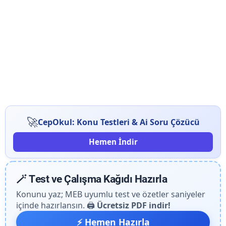
🚀
CepOkul: Konu Testleri & Ai Soru Çözücü
Hemen İndir
🪄 Test ve Çalışma Kağıdı Hazırla
Konunu yaz; MEB uyumlu test ve özetler saniyeler
içinde hazırlansın. 🖨️
Ücretsiz PDF indir!
⚡ Hemen Hazırla