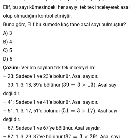
Elif, bu sayı kümesindeki her sayıyı tek tek inceleyerek asal
olup olmadığını kontrol etmiştir.
Buna göre, Elif bu kümede kaç tane asal sayı bulmuştur?
A) 3
B) 4
C) 5
D) 6
Çözüm:
Verilen sayıları tek tek inceleyelim:
– 23: Sadece 1 ve 23’e bölünür. Asal sayıdır.
39
=
3
×
13
– 39: 1, 3, 13, 39’a bölünür (
39
=
3
×
13
). Asal sayı
değildir.
– 41: Sadece 1 ve 41’e bölünür. Asal sayıdır.
51
=
3
×
17
– 51: 1, 3, 17, 51’e bölünür (
51
=
3
×
17
). Asal sayı
değildir.
– 67: Sadece 1 ve 67’ye bölünür. Asal sayıdır.
87
=
3
×
29
– 87: 1, 3, 29, 87’ye bölünür (
87
=
3
×
29
). Asal sayı