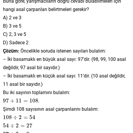
Buna göre, yarışmacıların doğru cevabı bulabilmeleri için
hangi asal çarpanları belirtmeleri gerekir?
A) 2 ve 3
B) 3 ve 5
C) 2, 3 ve 5
D) Sadece 2
Çözüm:
Öncelikle soruda istenen sayıları bulalım:
– İki basamaklı en büyük asal sayı: 97’dir. (98, 99, 100 asal
değildir, 97 asal bir sayıdır.)
– İki basamaklı en küçük asal sayı: 11’dir. (10 asal değildir,
11 asal bir sayıdır.)
Bu iki sayının toplamını bulalım:
97
+
11
=
108
97
+
11
=
108
.
Şimdi 108 sayısının asal çarpanlarını bulalım:
108
÷
2
=
54
108
÷
2
=
54
54
÷
2
=
27
54
÷
2
=
27
27
÷
3
=
9