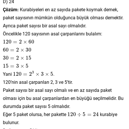
D) 24
Çözüm:
Kurabiyeleri en az sayıda pakete koymak demek,
paket sayısının mümkün olduğunca büyük olması demektir.
Ayrıca paket sayısı bir asal sayı olmalıdır.
Öncelikle 120 sayısının asal çarpanlarını bulalım:
120
=
2
×
60
120
=
2
×
60
60
=
2
×
30
60
=
2
×
30
30
=
2
×
15
30
=
2
×
15
15
=
3
×
5
15
=
3
×
5
120
=
2
3
×
3
×
5
3
Yani
120
=
2
×
3
×
5
.
120’nin asal çarpanları 2, 3 ve 5’tir.
Paket sayısı bir asal sayı olmalı ve en az sayıda paket
olması için bu asal çarpanlardan en büyüğü seçilmelidir. Bu
durumda paket sayısı 5 olmalıdır.
120
÷
5
=
24
Eğer 5 paket olursa, her pakette
120
÷
5
=
24
kurabiye
bulunur.