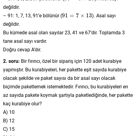
değildir.
91
=
7
×
13
– 91: 1, 7, 13, 91’e bölünür (
91
=
7
×
13
). Asal sayı
değildir.
Bu kümede asal olan sayılar 23, 41 ve 67’dir. Toplamda 3
tane asal sayı vardır.
Doğru cevap A’dır.
2. soru:
Bir fırıncı, özel bir sipariş için 120 adet kurabiye
yapmıştır. Bu kurabiyeleri, her pakette eşit sayıda kurabiye
olacak şekilde ve paket sayısı da bir asal sayı olacak
biçimde paketlemek istemektedir. Fırıncı, bu kurabiyeleri en
az sayıda pakete koymak şartıyla paketlediğinde, her pakette
kaç kurabiye olur?
A) 10
B) 12
C) 15