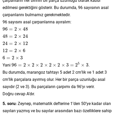
çarpanların her birinin bir parça uzunluğu olarak kabul
edilmesi gerektiğini gösterir. Bu durumda, 96 sayısının asal
çarpanlarını bulmamız gerekmektedir.
96 sayısını asal çarpanlarına ayıralım:
96
=
2
×
48
96
=
2
×
48
48
=
2
×
24
48
=
2
×
24
24
=
2
×
12
24
=
2
×
12
12
=
2
×
6
12
=
2
×
6
6
=
2
×
3
6
=
2
×
3
96
=
2
×
2
×
2
×
2
×
2
×
3
=
2
5
×
3
5
Yani
96
=
2
×
2
×
2
×
2
×
2
×
3
=
2
×
3
.
Bu durumda, marangoz tahtayı 5 adet 2 cm’lik ve 1 adet 3
cm’lik parçalara ayırmış olur. Her bir parça uzunluğu asal
sayıdır (2 ve 3). Bu parçaların çarpımı da 96’yı verir.
Doğru cevap A’dır.
5. soru:
Zeynep, matematik defterine 1’den 50’ye kadar olan
sayıları yazmış ve bu sayılar arasından bazı özelliklere sahip