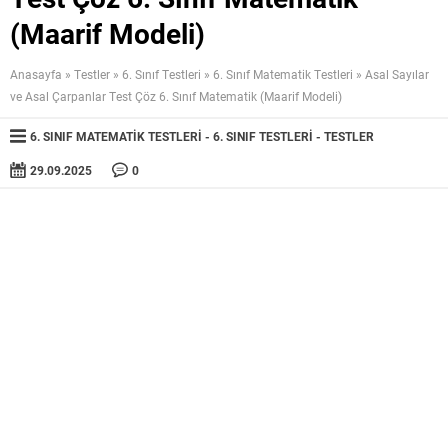
(Maarif Modeli)
Anasayfa
»
Testler
»
6. Sınıf Testleri
»
6. Sınıf Matematik Testleri
»
Asal Sayılar
ve Asal Çarpanlar Test Çöz 6. Sınıf Matematik (Maarif Modeli)
6. SINIF MATEMATIK TESTLERI
6. SINIF TESTLERI
TESTLER
29.09.2025
0