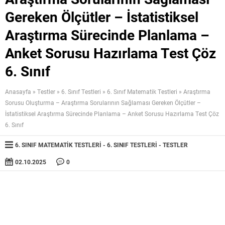
Gereken Ölçütler – İstatistiksel
Araştırma Sürecinde Planlama –
Anket Sorusu Hazırlama Test Çöz
6. Sınıf
Anasayfa
»
Testler
»
6. Sınıf Testleri
»
6. Sınıf Matematik Testleri
»
Araştırma
Sorusu Oluşturma – Araştırma Sorularının Sağlaması Gereken Ölçütler –
İstatistiksel Araştırma Sürecinde Planlama – Anket Sorusu Hazırlama Test Çöz
6. Sınıf
6. SINIF MATEMATIK TESTLERI
6. SINIF TESTLERI
TESTLER
02.10.2025
0