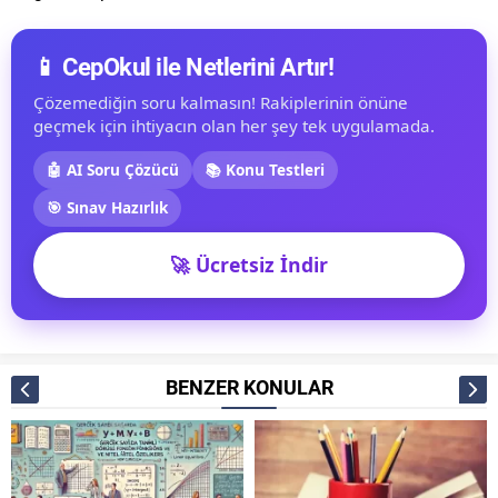
📱 CepOkul ile Netlerini Artır!
Çözemediğin soru kalmasın! Rakiplerinin önüne
geçmek için ihtiyacın olan her şey tek uygulamada.
🤖 AI Soru Çözücü
📚 Konu Testleri
🎯 Sınav Hazırlık
🚀 Ücretsiz İndir
BENZER KONULAR