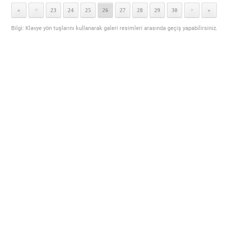
«
23
24
25
26
27
28
29
30
»
<
>
Bilgi: Klavye yön tuşlarını kullanarak galeri resimleri arasında geçiş yapabilirsiniz.