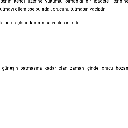
senin kendi üzerine yükümlü olmadığı bir ibadetei kendin
 tutmayı dilemişse bu adak orucunu tutmasın vaciptir.
utulan oruçların tamamına verilen isimdir.
n, güneşin batmasına kadar olan zaman içinde, orucu boza