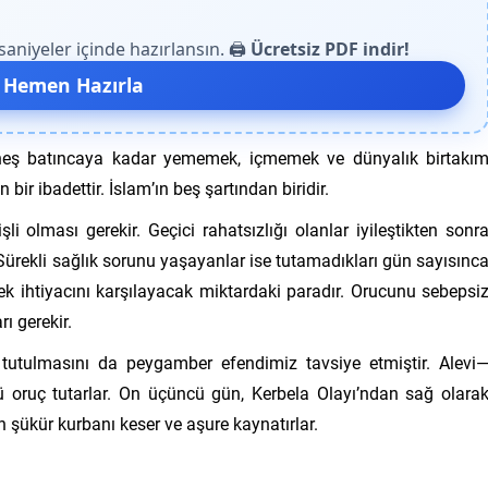
niyeler içinde hazırlansın. 🖨️
Ücretsiz PDF indir!
 Hemen Hazırla
üneş batıncaya kadar yememek, içmemek ve dünyalık birtakı
bir ibadettir. İslam’ın beş şartından biridir.
i olması gerekir. Geçici rahatsızlığı olanlar iyileştikten sonr
. Sürekli sağlık sorunu yaşayanlar ise tutamadıkları gün sayısınc
yecek ihtiyacını karşılayacak miktardaki paradır. Orucunu sebepsi
ı gerekir.
utulmasını da peygamber efendimiz tavsiye etmiştir. Alevi
ü oruç tutarlar. On üçüncü gün, Kerbela Olayı’ndan sağ olara
n şükür kurbanı keser ve aşure kaynatırlar.