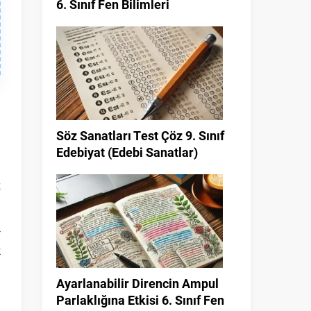
6. Sınıf Fen Bilimleri
m
Söz Sanatları Test Çöz 9. Sınıf
a
Edebiyat (Edebi Sanatlar)
a
z
—
k
Ayarlanabilir Direncin Ampul
Parlaklığına Etkisi 6. Sınıf Fen