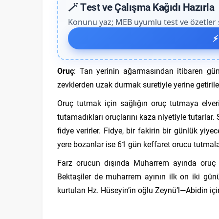
🪄 Test ve Çalışma Kağıdı Hazırla
Konunu yaz; MEB uyumlu test ve özetler sa
⚡
Oruç
: Tan yerinin ağarmasından itibaren g
zevklerden uzak durmak suretiyle yerine getirilen 
Oruç tutmak için sağlığın oruç tutmaya elverişl
tutamadıkları oruçlarını kaza niyetiyle tutarlar
fidye verirler. Fidye, bir fakirin bir günlük yi
yere bozanlar ise 61 gün keffaret orucu tutmalar
Farz orucun dışında Muharrem ayında oruç t
Bektaşiler de muharrem ayının ilk on iki gün
kurtulan Hz. Hüseyin’in oğlu Zeynü’l—Abidin içi