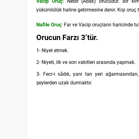
Vacip Oruç:
Nedir (Adak) orucudur. Bir kim
yükümlülük haline getirmesine denir. Kişi oruç
Nafile Oruç
: Far ve Vacip oruçların haricinde t
Orucun Farzı 3’tür.
1- Niyet etmek.
2- Niyeti, ilk ve son vakitleri arasında yapmak.
3- Fecr-i sâdık, yani tan yeri ağarmasında
şeylerden uzak durmaktır.