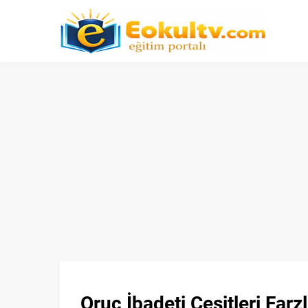
Oruç İbadeti Çeşitleri Farzl