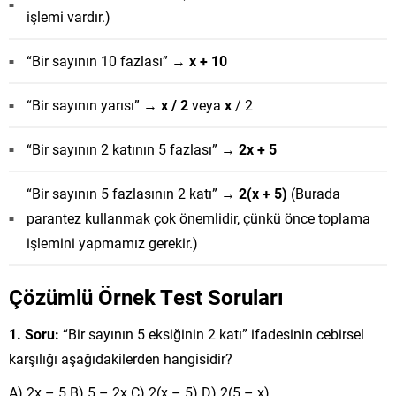
işlemi vardır.)
“Bir sayının 10 fazlası” →
x + 10
“Bir sayının yarısı” →
x / 2
veya
x
/ 2
“Bir sayının 2 katının 5 fazlası” →
2x + 5
“Bir sayının 5 fazlasının 2 katı” →
2(x + 5)
(Burada
parantez kullanmak çok önemlidir, çünkü önce toplama
işlemini yapmamız gerekir.)
Çözümlü Örnek Test Soruları
1. Soru:
“Bir sayının 5 eksiğinin 2 katı” ifadesinin cebirsel
karşılığı aşağıdakilerden hangisidir?
A) 2x – 5 B) 5 – 2x C) 2(x – 5) D) 2(5 – x)