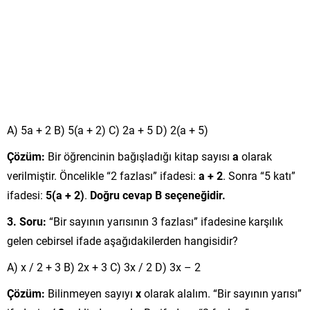
A) 5a + 2 B) 5(a + 2) C) 2a + 5 D) 2(a + 5)
Çözüm:
Bir öğrencinin bağışladığı kitap sayısı
a
olarak
verilmiştir. Öncelikle “2 fazlası” ifadesi:
a + 2
. Sonra “5 katı”
ifadesi:
5(a + 2)
.
Doğru cevap B seçeneğidir.
3. Soru:
“Bir sayının yarısının 3 fazlası” ifadesine karşılık
gelen cebirsel ifade aşağıdakilerden hangisidir?
A) x / 2 + 3 B) 2x + 3 C) 3x / 2 D) 3x – 2
Çözüm:
Bilinmeyen sayıyı
x
olarak alalım. “Bir sayının yarısı”