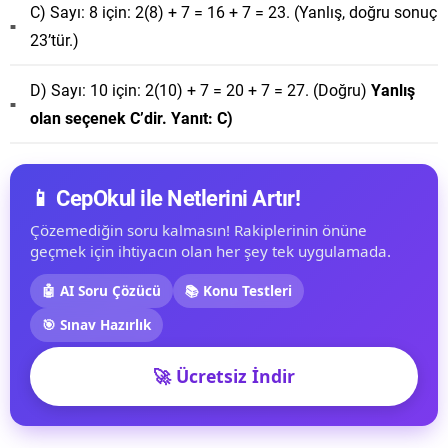
C) Sayı: 8 için: 2(8) + 7 = 16 + 7 = 23. (Yanlış, doğru sonuç
23’tür.)
D) Sayı: 10 için: 2(10) + 7 = 20 + 7 = 27. (Doğru)
Yanlış
olan seçenek C’dir. Yanıt: C)
📱 CepOkul ile Netlerini Artır!
Çözemediğin soru kalmasın! Rakiplerinin önüne
geçmek için ihtiyacın olan her şey tek uygulamada.
🤖 AI Soru Çözücü
📚 Konu Testleri
🎯 Sınav Hazırlık
🚀 Ücretsiz İndir