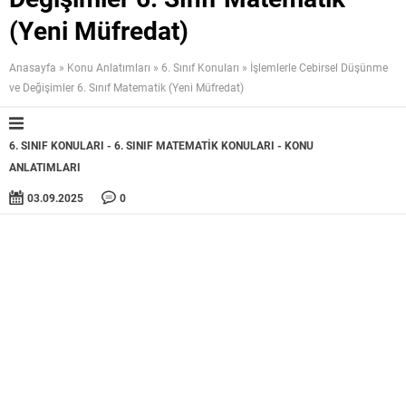
(Yeni Müfredat)
Anasayfa
»
Konu Anlatımları
»
6. Sınıf Konuları
»
İşlemlerle Cebirsel Düşünme
ve Değişimler 6. Sınıf Matematik (Yeni Müfredat)
6. SINIF KONULARI
6. SINIF MATEMATIK KONULARI
KONU
ANLATIMLARI
03.09.2025
0