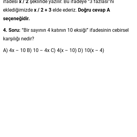
ifadesi
x / 2
şeklinde yazılır. Bu ifadeye “3 fazlası”nı
eklediğimizde
x / 2 + 3
elde ederiz.
Doğru cevap A
seçeneğidir.
4. Soru:
“Bir sayının 4 katının 10 eksiği” ifadesinin cebirsel
karşılığı nedir?
A) 4x – 10 B) 10 – 4x C) 4(x – 10) D) 10(x – 4)