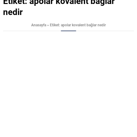
Etiket:
apolar kovalent bağlar
nedir
Anasayfa
»
Etiket: apolar kovalent bağlar nedir