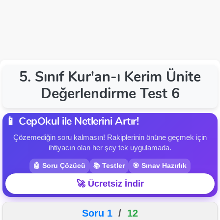
5. Sınıf Kur'an-ı Kerim Ünite
Değerlendirme Test 6
📱 CepOkul ile Netlerini Artır!
Çözemediğin soru kalmasın! Rakiplerinin önüne geçmek için
ihtiyacın olan her şey tek uygulamada.
🤖 Soru Çözücü
📚 Testler
🎯 Sınav Hazırlık
🚀 Ücretsiz İndir
Soru 1
/
12