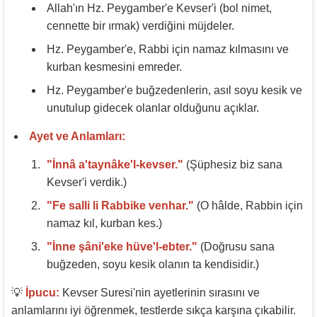
Allah'ın Hz. Peygamber'e Kevser'i (bol nimet,
cennette bir ırmak) verdiğini müjdeler.
Hz. Peygamber'e, Rabbi için namaz kılmasını ve
kurban kesmesini emreder.
Hz. Peygamber'e buğzedenlerin, asıl soyu kesik ve
unutulup gidecek olanlar olduğunu açıklar.
Ayet ve Anlamları:
"İnnâ a'taynâke'l-kevser."
(Şüphesiz biz sana
Kevser'i verdik.)
"Fe salli li Rabbike venhar."
(O hâlde, Rabbin için
namaz kıl, kurban kes.)
"İnne şâni'eke hüve'l-ebter."
(Doğrusu sana
buğzeden, soyu kesik olanın ta kendisidir.)
💡
İpucu:
Kevser Suresi'nin ayetlerinin sırasını ve
anlamlarını iyi öğrenmek, testlerde sıkça karşına çıkabilir.