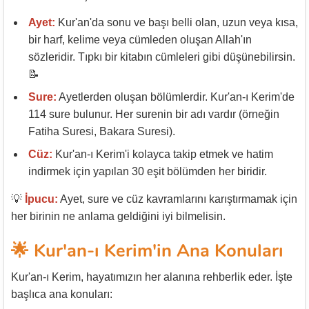
Ayet:
Kur'an'da sonu ve başı belli olan, uzun veya kısa,
bir harf, kelime veya cümleden oluşan Allah'ın
sözleridir. Tıpkı bir kitabın cümleleri gibi düşünebilirsin.
📝
Sure:
Ayetlerden oluşan bölümlerdir. Kur'an-ı Kerim'de
114 sure bulunur. Her surenin bir adı vardır (örneğin
Fatiha Suresi, Bakara Suresi).
Cüz:
Kur'an-ı Kerim'i kolayca takip etmek ve hatim
indirmek için yapılan 30 eşit bölümden her biridir.
💡
İpucu:
Ayet, sure ve cüz kavramlarını karıştırmamak için
her birinin ne anlama geldiğini iyi bilmelisin.
🌟 Kur'an-ı Kerim'in Ana Konuları
Kur'an-ı Kerim, hayatımızın her alanına rehberlik eder. İşte
başlıca ana konuları: