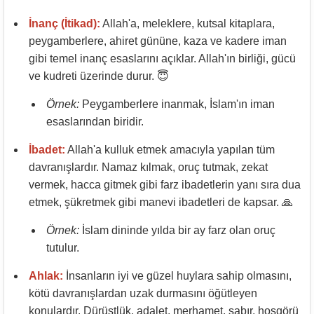
İnanç (İtikad):
Allah'a, meleklere, kutsal kitaplara,
peygamberlere, ahiret gününe, kaza ve kadere iman
gibi temel inanç esaslarını açıklar. Allah'ın birliği, gücü
ve kudreti üzerinde durur. 😇
Örnek:
Peygamberlere inanmak, İslam'ın iman
esaslarından biridir.
İbadet:
Allah'a kulluk etmek amacıyla yapılan tüm
davranışlardır. Namaz kılmak, oruç tutmak, zekat
vermek, hacca gitmek gibi farz ibadetlerin yanı sıra dua
etmek, şükretmek gibi manevi ibadetleri de kapsar. 🙏
Örnek:
İslam dininde yılda bir ay farz olan oruç
tutulur.
Ahlak:
İnsanların iyi ve güzel huylara sahip olmasını,
kötü davranışlardan uzak durmasını öğütleyen
konulardır. Dürüstlük, adalet, merhamet, sabır, hoşgörü