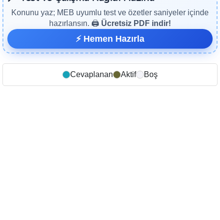
Konunu yaz; MEB uyumlu test ve özetler saniyeler içinde
hazırlansın. 🖨️
Ücretsiz PDF indir!
⚡ Hemen Hazırla
Cevaplanan
Aktif
Boş