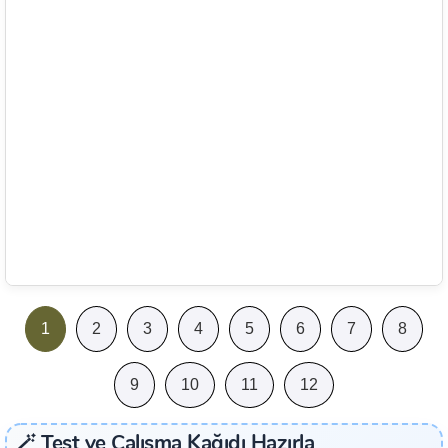
1
2
3
4
5
6
7
8
9
10
11
12
🪄 Test ve Çalışma Kağıdı Hazırla