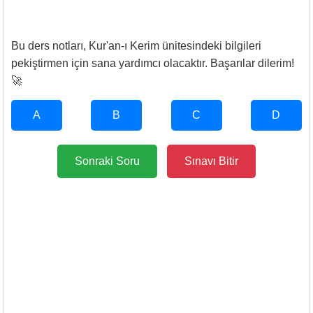
Bu ders notları, Kur'an-ı Kerim ünitesindeki bilgileri
pekiştirmen için sana yardımcı olacaktır. Başarılar dilerim!
🚀
A
B
C
D
Sonraki Soru
Sınavı Bitir