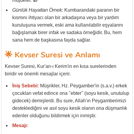
müjdeler. 🎁
Günlük Hayattan Örnek:
Kumbarandaki paranın bir
kısmını ihtiyacı olan bir arkadaşına veya bir yardım
kuruluşuna vermek, eski ama kullanılabilir eşyalarını
bağışlamak birer infak ve sadaka örneğidir. Bu, hem
sana hem de başkasına fayda sağlar.
🌟 Kevser Suresi ve Anlamı
Kevser Suresi, Kur'an-ı Kerim'in en kısa surelerinden
biridir ve önemli mesajlar içerir.
İniş Sebebi:
Müşrikler, Hz. Peygamber'in (s.a.v.) erkek
çocukları vefat edince ona "ebter" (soyu kesik, unutulup
gidecek) demişlerdi. Bu sure, Allah'ın Peygamberimizi
desteklediğini ve asıl soyu kesik olanın ona düşmanlık
edenler olduğunu bildirmek için inmiştir.
Mesajı: