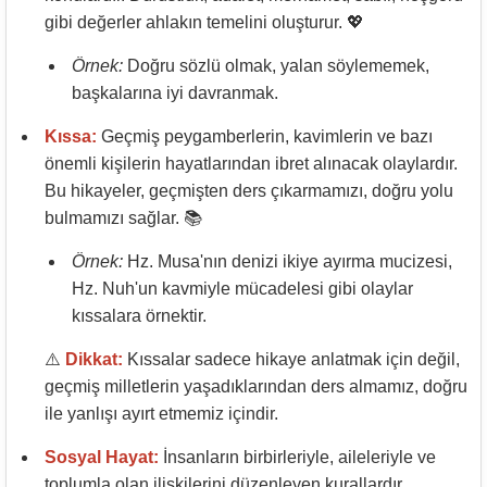
gibi değerler ahlakın temelini oluşturur. 💖
Örnek:
Doğru sözlü olmak, yalan söylememek,
başkalarına iyi davranmak.
Kıssa:
Geçmiş peygamberlerin, kavimlerin ve bazı
önemli kişilerin hayatlarından ibret alınacak olaylardır.
Bu hikayeler, geçmişten ders çıkarmamızı, doğru yolu
bulmamızı sağlar. 📚
Örnek:
Hz. Musa'nın denizi ikiye ayırma mucizesi,
Hz. Nuh'un kavmiyle mücadelesi gibi olaylar
kıssalara örnektir.
⚠️
Dikkat:
Kıssalar sadece hikaye anlatmak için değil,
geçmiş milletlerin yaşadıklarından ders almamız, doğru
ile yanlışı ayırt etmemiz içindir.
Sosyal Hayat:
İnsanların birbirleriyle, aileleriyle ve
toplumla olan ilişkilerini düzenleyen kurallardır.